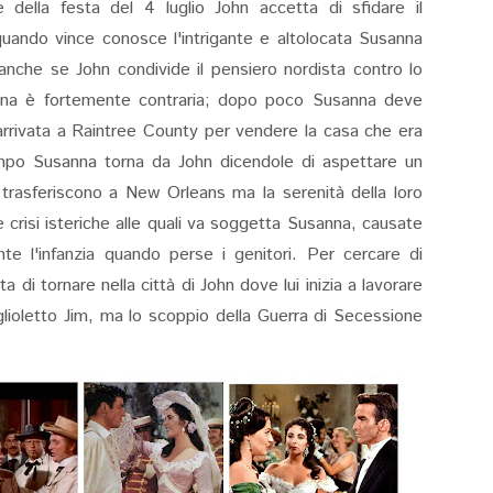
 della festa del 4 luglio John accetta di sfidare il
uando vince conosce l'intrigante e altolocata Susanna
anche se John condivide il pensiero nordista contro lo
anna è fortemente contraria; dopo poco Susanna deve
arrivata a Raintree County per vendere la casa che era
mpo Susanna torna da John dicendole di aspettare un
trasferiscono a New Orleans ma la serenità della loro
e crisi isteriche alle quali va soggetta Susanna, causate
ante l'infanzia quando perse i genitori. Per cercare di
di tornare nella città di John dove lui inizia a lavorare
glioletto Jim, ma lo scoppio della Guerra di Secessione