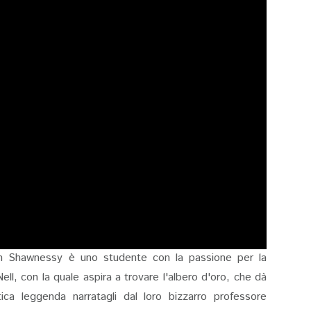
hn Shawnessy è uno studente con la passione per la
ell, con la quale aspira a trovare l'albero d'oro, che dà
ica leggenda narratagli dal loro bizzarro professore