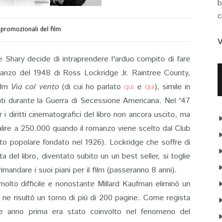
b
c
promozionali del film
V
e Shary decide di intraprendere l'arduo compito di fare
anzo del 1948 di Ross Lockridge Jr. Raintree County,
ilm
Via col vento
(di cui ho parlato
qui
e
qui
), simile in
uti durante la Guerra di Secessione Americana. Nel '47
 i diritti cinematografici del libro non ancora uscito, ma
 salire a 250.000 quando il romanzo viene scelto dal Club
lto popolare fondato nel 1926). Lockridge che soffre di
 del libro, diventato subito un un best seller, si toglie
imandare i suoi piani per il film (passeranno 8 anni).
molto difficile e nonostante Millard Kaufman eliminò un
, ne risultò un tomo di più di 200 pagine. Come regista
e anno prima era stato coinvolto nel fenomeno del