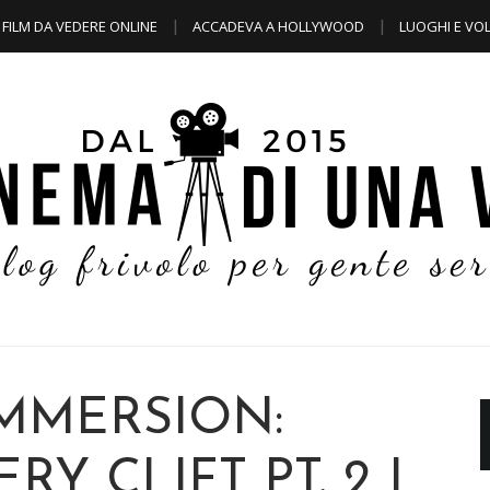
FILM DA VEDERE ONLINE
ACCADEVA A HOLLYWOOD
LUOGHI E VOL
IMMERSION:
 CLIFT PT. 2 I