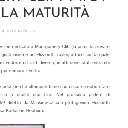
LLA MATURITÀ
Ì, MAGGIO 20, 2016
rsion dedicata a Montgomery Clift (la prima la trovate
 girati insieme ad Elizabeth Taylor, attrice con la quale
lm vedrete un Clift diverso, infatti sono stati entrambi
 per sempre il volto.
due post perchè altrimenti farne uno unico sarebbe stato
izia a questi due film. Nel prossimo parlerò di
9 diretto da Mankiewicz con protagonisti Elizabeth
osa Katharine Hepburn.