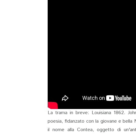
La trama in breve: Louisiana 1862. Jo
poesia, fidanzato con la giovane e bella N
il nome alla Contea, oggetto di un'ant