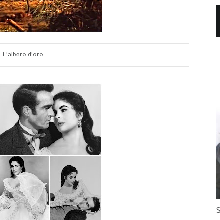
L'albero d'oro
S