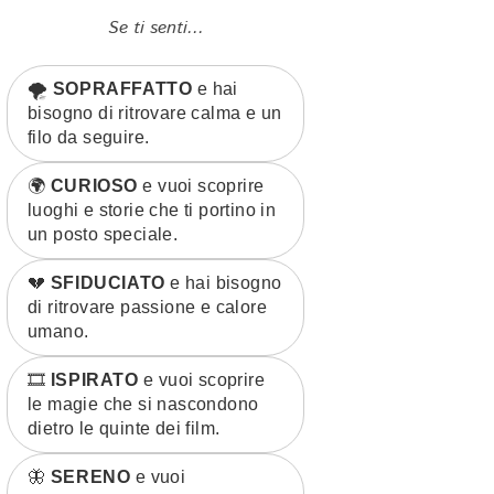
Se ti senti...
🌪️
SOPRAFFATTO
e hai
bisogno di ritrovare calma e un
filo da seguire.
🌍
CURIOSO
e vuoi scoprire
luoghi e storie che ti portino in
un posto speciale.
💔
SFIDUCIATO
e hai bisogno
di ritrovare passione e calore
umano.
🎞️
ISPIRATO
e vuoi scoprire
le magie che si nascondono
dietro le quinte dei film.
🦋
SERENO
e vuoi