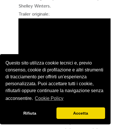
Shelley Winters.
Trailer originale:
Questo sito utilizza cookie tecnici e, previo
consenso, cookie di profilazione e altri strumenti
di tracciamento per offrirti un'esperienza
La trama in breve: George Eastman è un
personalizzata. Puoi accettare tutti i cookie,
ragazzo di modeste condizioni che arriva
rifiutarli oppure continuare la navigazione senza
nella città dove lo zio, un facoltoso
acconsentire.
Cookie Policy
industriale, gli ha promesso un posto nella
Rifiuta
Accetta
sua fabbrica e le possibilità di fare una bella
carriera. Inizia come operaio, e nel suo