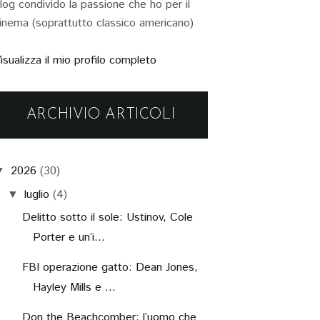
log condivido la passione che ho per il
inema (soprattutto classico americano)
isualizza il mio profilo completo
ARCHIVIO ARTICOLI
2026
(30)
▼
luglio
(4)
▼
Delitto sotto il sole: Ustinov, Cole
Porter e un’i...
FBI operazione gatto: Dean Jones,
Hayley Mills e ...
Don the Beachcomber: l’uomo che