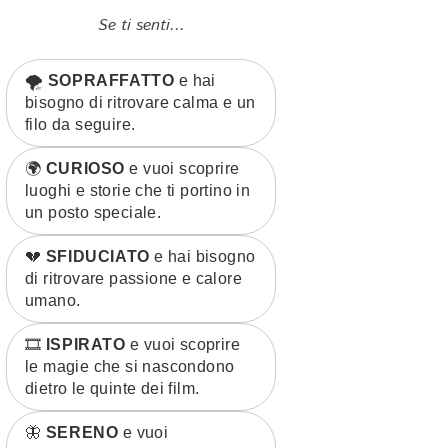
Se ti senti...
🌪️
SOPRAFFATTO
e hai
bisogno di ritrovare calma e un
filo da seguire.
🌍
CURIOSO
e vuoi scoprire
luoghi e storie che ti portino in
un posto speciale.
💔
SFIDUCIATO
e hai bisogno
di ritrovare passione e calore
umano.
🎞️
ISPIRATO
e vuoi scoprire
le magie che si nascondono
dietro le quinte dei film.
🦋
SERENO
e vuoi