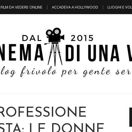
FILM DA VEDERE ONLINE
ACCADEVA A HOLLYWOOD
LUOGHI E VOL
PROFESSIONE
STA: LE DONNE