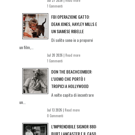
Jul 27 2026 |
Read more
1 Commenti
FBI OPERAZIONE GATTO:
DEAN JONES, HAYLEY MILLS E
UN SIAMESE RIBELLE
Di solito sono io a proporvi
un film,...
Jul 20 2026 |
Read more
1 Commenti
DON THE BEACHCOMBER:
L’UOMO CHE PORTÒ I
TROPICI A HOLLYWOOD
A volte capita di incontrare
un...
Jul 13 2026 |
Read more
0 Commenti
L’IMPRENDIBILE SIGNOR 880:
BURT LANCASTER E IL CASO