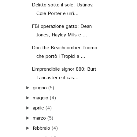
Delitto sotto il sole: Ustinov,
Cole Porter e un’i...
FBI operazione gatto: Dean
Jones, Hayley Mills e ...
Don the Beachcomber: l’uomo
che portò i Tropici a ...
L’imprendibile signor 880: Burt
Lancaster e il cas...
giugno
(5)
►
maggio
(4)
►
aprile
(4)
►
marzo
(5)
►
febbraio
(4)
►