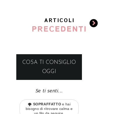
ARTICOLI
PRECEDENTI
COSA TI CONSIGLIO
OGGI
Se ti senti...
🌪️
SOPRAFFATTO
e hai
bisogno di ritrovare calma e
un filo da seguire.