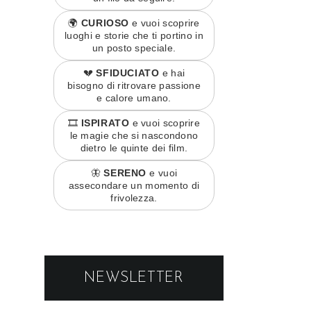
🌍
CURIOSO
e vuoi scoprire
luoghi e storie che ti portino in
un posto speciale.
💔
SFIDUCIATO
e hai
bisogno di ritrovare passione
e calore umano.
🎞️
ISPIRATO
e vuoi scoprire
le magie che si nascondono
dietro le quinte dei film.
🦋
SERENO
e vuoi
assecondare un momento di
frivolezza.
NEWSLETTER