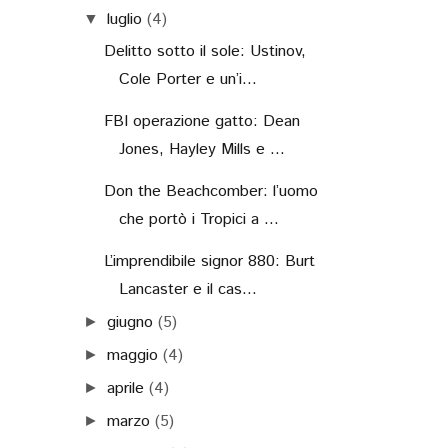
luglio
(4)
▼
Delitto sotto il sole: Ustinov,
Cole Porter e un’i...
FBI operazione gatto: Dean
Jones, Hayley Mills e ...
Don the Beachcomber: l’uomo
che portò i Tropici a ...
L’imprendibile signor 880: Burt
Lancaster e il cas...
giugno
(5)
►
maggio
(4)
►
aprile
(4)
►
marzo
(5)
►