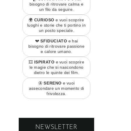
bisogno di ritrovare calma e
un filo da seguire.
🌍
CURIOSO
e vuoi scoprire
luoghi e storie che ti portino in
un posto speciale.
💔
SFIDUCIATO
e hai
bisogno di ritrovare passione
e calore umano.
🎞️
ISPIRATO
e vuoi scoprire
le magie che si nascondono
dietro le quinte dei film.
🦋
SERENO
e vuoi
assecondare un momento di
frivolezza.
NEWSLETTER