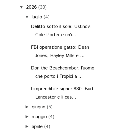
2026
(30)
▼
luglio
(4)
▼
Delitto sotto il sole: Ustinov,
Cole Porter e un’i...
FBI operazione gatto: Dean
Jones, Hayley Mills e ...
Don the Beachcomber: l’uomo
che portò i Tropici a ...
L’imprendibile signor 880: Burt
Lancaster e il cas...
giugno
(5)
►
maggio
(4)
►
aprile
(4)
►