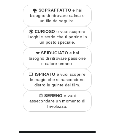
🌪️
SOPRAFFATTO
e hai
bisogno di ritrovare calma e
un filo da seguire.
🌍
CURIOSO
e vuoi scoprire
luoghi e storie che ti portino in
un posto speciale.
💔
SFIDUCIATO
e hai
bisogno di ritrovare passione
e calore umano.
🎞️
ISPIRATO
e vuoi scoprire
le magie che si nascondono
dietro le quinte dei film.
🦋
SERENO
e vuoi
assecondare un momento di
frivolezza.