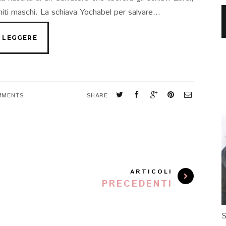
niti maschi. La schiava Yochabel per salvare...
MMENTS
SHARE
ARTICOLI
PRECEDENTI
S