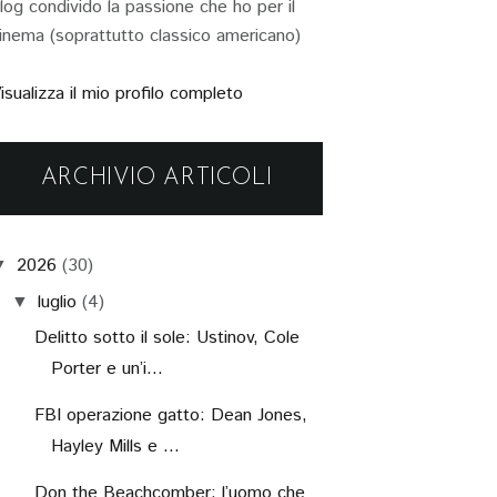
log condivido la passione che ho per il
inema (soprattutto classico americano)
isualizza il mio profilo completo
ARCHIVIO ARTICOLI
2026
(30)
▼
luglio
(4)
▼
Delitto sotto il sole: Ustinov, Cole
Porter e un’i...
FBI operazione gatto: Dean Jones,
Hayley Mills e ...
Don the Beachcomber: l’uomo che