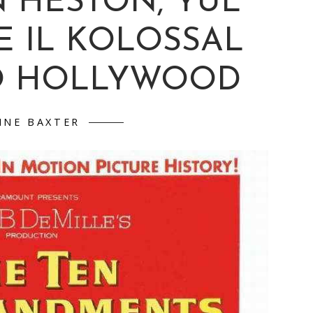
 HESTON, YUL
E IL KOLOSSAL
Ò HOLLYWOOD
NNE BAXTER