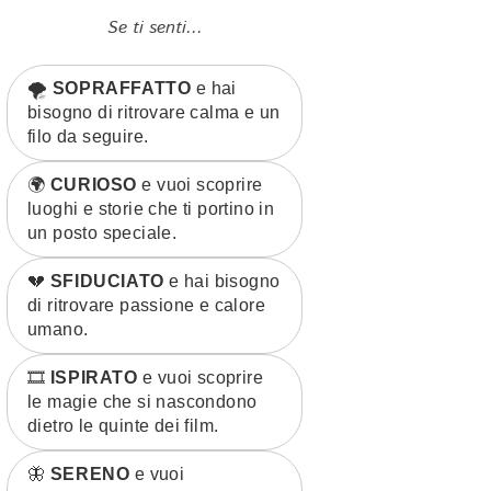
Se ti senti...
🌪️
SOPRAFFATTO
e hai
bisogno di ritrovare calma e un
filo da seguire.
🌍
CURIOSO
e vuoi scoprire
luoghi e storie che ti portino in
un posto speciale.
💔
SFIDUCIATO
e hai bisogno
di ritrovare passione e calore
umano.
🎞️
ISPIRATO
e vuoi scoprire
le magie che si nascondono
dietro le quinte dei film.
🦋
SERENO
e vuoi