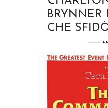
CHARLTON
BRYNNER 
CHE SFID
A