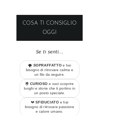
COSA TI CONSIGLIO
OGGI
Se ti senti...
🌪️
SOPRAFFATTO
e hai
bisogno di ritrovare calma e
un filo da seguire.
🌍
CURIOSO
e vuoi scoprire
luoghi e storie che ti portino in
un posto speciale.
💔
SFIDUCIATO
e hai
bisogno di ritrovare passione
e calore umano.