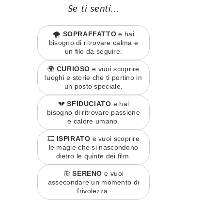
Se ti senti...
🌪️
SOPRAFFATTO
e hai
bisogno di ritrovare calma e
un filo da seguire.
🌍
CURIOSO
e vuoi scoprire
luoghi e storie che ti portino in
un posto speciale.
💔
SFIDUCIATO
e hai
bisogno di ritrovare passione
e calore umano.
🎞️
ISPIRATO
e vuoi scoprire
le magie che si nascondono
dietro le quinte dei film.
🦋
SERENO
e vuoi
assecondare un momento di
frivolezza.