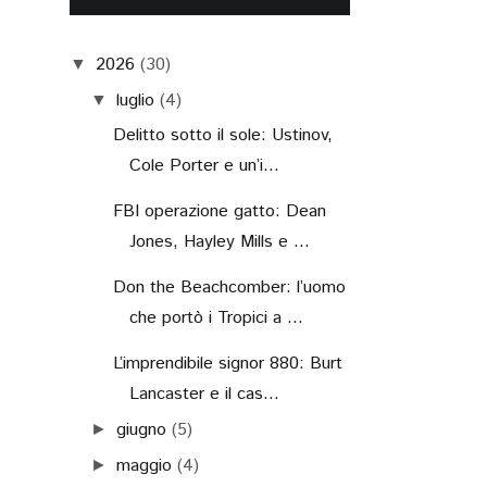
2026
(30)
▼
luglio
(4)
▼
Delitto sotto il sole: Ustinov,
Cole Porter e un’i...
FBI operazione gatto: Dean
Jones, Hayley Mills e ...
Don the Beachcomber: l’uomo
che portò i Tropici a ...
L’imprendibile signor 880: Burt
Lancaster e il cas...
giugno
(5)
►
maggio
(4)
►