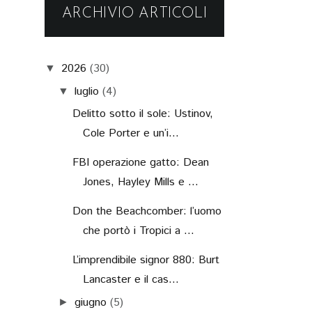
ARCHIVIO ARTICOLI
2026
(30)
▼
luglio
(4)
▼
Delitto sotto il sole: Ustinov,
Cole Porter e un’i...
FBI operazione gatto: Dean
Jones, Hayley Mills e ...
Don the Beachcomber: l’uomo
che portò i Tropici a ...
L’imprendibile signor 880: Burt
Lancaster e il cas...
giugno
(5)
►