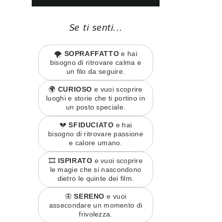
Se ti senti...
🌪️
SOPRAFFATTO
e hai
bisogno di ritrovare calma e
un filo da seguire.
🌍
CURIOSO
e vuoi scoprire
luoghi e storie che ti portino in
un posto speciale.
💔
SFIDUCIATO
e hai
bisogno di ritrovare passione
e calore umano.
🎞️
ISPIRATO
e vuoi scoprire
le magie che si nascondono
dietro le quinte dei film.
🦋
SERENO
e vuoi
assecondare un momento di
frivolezza.