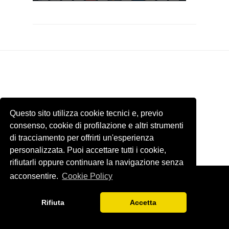
Questo sito utilizza cookie tecnici e, previo
consenso, cookie di profilazione e altri strumenti
di tracciamento per offrirti un'esperienza
personalizzata. Puoi accettare tutti i cookie,
rifiutarli oppure continuare la navigazione senza
acconsentire.
Cookie Policy
Template by
ThemeXpose
. Tutti le immagini presenti di questo sito
internet appartengono ai rispettivi proprietari. Email
Rifiuta
Accetta
blogfrivolopergenteseria@gmail.com
BACK TO TOP