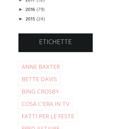
2017
(52)
2016
(79)
►
2015
(24)
►
ETICHETTE
ANNE BAXTER
BETTE DAVIS
BING CROSBY
COSA C'ERA IN TV
FATTI PER LE FESTE
FRED ASTAIRE