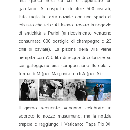
una giacca nera su cui è appuntato un
garofano. Al cospetto di oltre 500 invitati,
Rita taglia la torta nuziale con una spada di
cristallo che lei e Alì hanno trovato in negozio
di antichità a Parigi (al ricevimento vengono
consumate 600 bottiglie di champagne e 23
chili di caviale). La piscina della villa viene
riempita con 750 litri di acqua di colonia e su
cui galleggiano una composizione floreale a
forma di M (per Margarita) e di A (per Alì).
Il giorno seguente vengono celebrate in
segreto le nozze musulmane, ma la notizia
trapela e raggiunge il Vaticano: Papa Pio XII