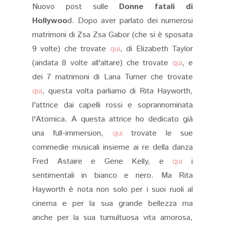
Nuovo post sulle
Donne fatali di
Hollywoo
d. Dopo aver parlato dei numerosi
matrimoni di Zsa Zsa Gabor (che si è sposata
9 volte) che trovate
qui
, di Elizabeth Taylor
(andata 8 volte all'altare) che trovate
qui
, e
dei 7 matrimoni di Lana Turner che trovate
qui
, questa volta parliamo di Rita Hayworth,
l'attrice dai capelli rossi e soprannominata
l'Atomica. A questa attrice ho dedicato già
una full-immersion,
qui
trovate le sue
commedie musicali insieme ai re della danza
Fred Astaire e Gene Kelly, e
qui
i
sentimentali in bianco e nero. Ma Rita
Hayworth è nota non solo per i suoi ruoli al
cinema e per la sua grande bellezza ma
anche per la sua tumultuosa vita amorosa,