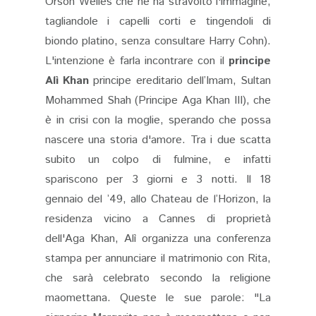
Orson Welles che ne ha stravolto l'immagine,
tagliandole i capelli corti e tingendoli di
biondo platino, senza consultare Harry Cohn).
L'intenzione è farla incontrare con il
principe
Alì Khan
principe ereditario dell’Imam, Sultan
Mohammed Shah (Principe Aga Khan III), che
è in crisi con la moglie, sperando che possa
nascere una storia d'amore. Tra i due scatta
subito un colpo di fulmine, e infatti
spariscono per 3 giorni e 3 notti. Il 18
gennaio del ’49, allo Chateau de l’Horizon, la
residenza vicino a Cannes di proprietà
dell'Aga Khan, Alì organizza una conferenza
stampa per annunciare il matrimonio con Rita,
che sarà celebrato secondo la religione
maomettana. Queste le sue parole: "La