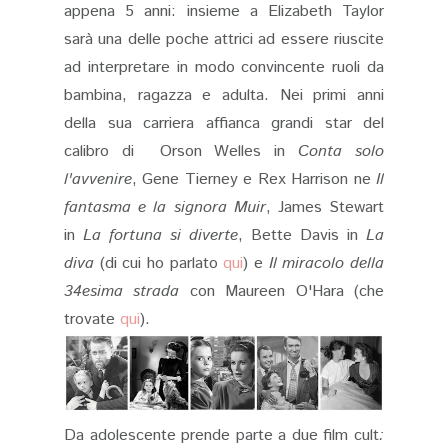
appena 5 anni: insieme a Elizabeth Taylor
sarà una delle poche attrici ad essere riuscite
ad interpretare in modo convincente ruoli da
bambina, ragazza e adulta. Nei primi anni
della sua carriera affianca grandi star del
calibro di Orson Welles in
Conta solo
l'avvenire
, Gene Tierney e Rex Harrison ne
Il
fantasma e la signora Muir
, James Stewart
in
La fortuna si diverte
, Bette Davis in
La
diva
(di cui ho parlato
qui
) e
Il miracolo della
34esima strada
con Maureen O'Hara (che
trovate
qui
).
Da adolescente prende parte a due film cult
: