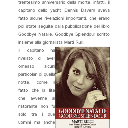
trentesimo anniversario della morte, infatti, il
capitano dello yacht Dennis Davern aveva
fatto alcune rivelazioni importanti, che erano
poi state seguite dalla pubblicazione del libro
Goodbye Natalie, Goodbye Splendour scritto
insieme alla giornalista
Marti Rulli.
Il capitano ha
rivelato di aver
omesso alcuni
particolari di quella
notte, come il
fatto che la lite
che avvenne al
ristorante non fu
solo tra i due
uomini ma anche