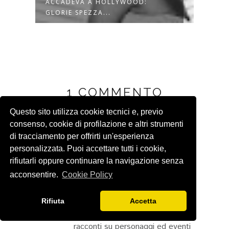
Y
ACCADEVA A HOLLYWOOD:
MARN
GLORIE SPEZZA...
FANT
1 COMMENTO
Questo sito utilizza cookie tecnici e, previo
consenso, cookie di profilazione e altri strumenti
DANIELA MANCIOCCHI
di tracciamento per offrirti un'esperienza
CASINI
personalizzata. Puoi accettare tutti i cookie,
19 aprile 2026 alle ore 13:17
rifiutarli oppure continuare la navigazione senza
Sono d'accordissimo
acconsentire.
Cookie Policy
sull'importanza dei cosiddetti titoli
di coda: anch'io li leggo tutti.
Rifiuta
Accetta
Ti ringrazio per le storie che
racconti su personaggi ed eventi