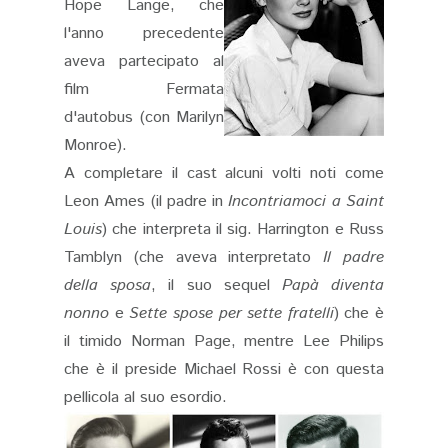
Hope Lange, che
l'anno precedente
aveva partecipato al
film Fermata
d'autobus (con Marilyn
Monroe).
A completare il cast alcuni volti noti come
Leon Ames (il padre in
Incontriamoci a Saint
Louis
) che interpreta il sig. Harrington e Russ
Tamblyn (che aveva interpretato
Il padre
della sposa
, il suo sequel
Papà diventa
nonno
e
Sette spose per sette fratelli
) che è
il timido Norman Page, mentre Lee Philips
che è il preside Michael Rossi è con questa
pellicola al suo esordio.