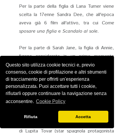
Per la parte della figlia di Lana Turner viene
scelta la 17enne Sandra Dee, che all'epoca
aveva già 6 film all'attivo, tra cui
Come
sposare una figlia
e
Scandalo al sole
.
Per la parte di Sarah Jane, la figlia di Annie,
furono considerate in un primo momento
Margaret O'Brien (di Incontriamoci a Saint
Questo sito utilizza cookie tecnici e, previo
consenso, cookie di profilazione e altri strumenti
Louis e Piccole donne) e Natalie Wood (che
di tracciamento per offrirti un'esperienza
esattamente due anni dopo interpreterà
personalizzata. Puoi accettare tutti i cookie,
Maria in
West Side Story
, un ruolo molto
rifiutarli oppure continuare la navigazione senza
simile, dove una storia d'amore tra due
acconsentire.
Cookie Policy
giovani è ostacolata per motivi di etnia), ma
alla fine la parte viene assegnata a Susan
Rifiuta
Accetta
Kohner, una giovane attrice emergente, figlia
di Lupita Tovar (star spagnola protagonista