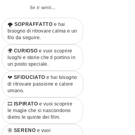
Se ti senti...
🌪️
SOPRAFFATTO
e hai
bisogno di ritrovare calma e un
filo da seguire.
🌍
CURIOSO
e vuoi scoprire
luoghi e storie che ti portino in
un posto speciale.
💔
SFIDUCIATO
e hai bisogno
di ritrovare passione e calore
umano.
🎞️
ISPIRATO
e vuoi scoprire
le magie che si nascondono
dietro le quinte dei film.
🦋
SERENO
e vuoi