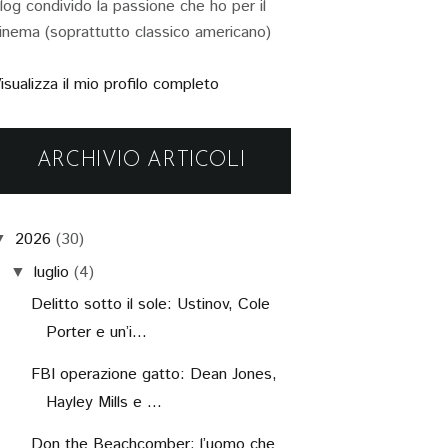
log condivido la passione che ho per il
inema (soprattutto classico americano)
isualizza il mio profilo completo
ARCHIVIO ARTICOLI
2026
(30)
▼
luglio
(4)
▼
Delitto sotto il sole: Ustinov, Cole
Porter e un’i...
FBI operazione gatto: Dean Jones,
Hayley Mills e ...
Don the Beachcomber: l’uomo che