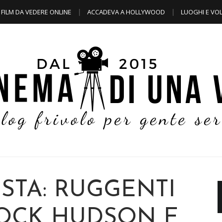
FILM DA VEDERE ONLINE
ACCADEVA A HOLLYWOOD
LUOGHI E VOL
ISTA: RUGGENTI
ROCK HUDSON E