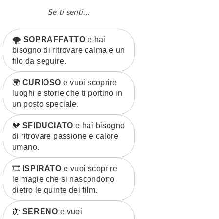
Se ti senti...
🌪️
SOPRAFFATTO
e hai
bisogno di ritrovare calma e un
filo da seguire.
🌍
CURIOSO
e vuoi scoprire
luoghi e storie che ti portino in
un posto speciale.
💔
SFIDUCIATO
e hai bisogno
di ritrovare passione e calore
umano.
🎞️
ISPIRATO
e vuoi scoprire
le magie che si nascondono
dietro le quinte dei film.
🦋
SERENO
e vuoi