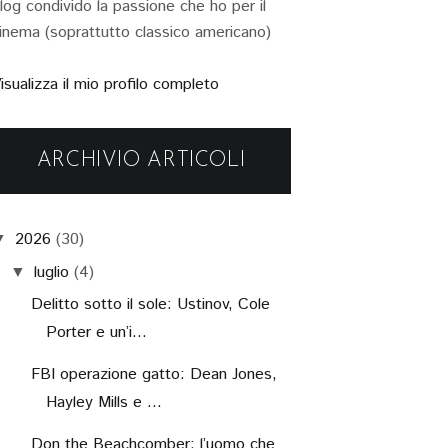
log condivido la passione che ho per il
inema (soprattutto classico americano)
isualizza il mio profilo completo
ARCHIVIO ARTICOLI
2026
(30)
▼
luglio
(4)
▼
Delitto sotto il sole: Ustinov, Cole
Porter e un’i...
FBI operazione gatto: Dean Jones,
Hayley Mills e ...
Don the Beachcomber: l’uomo che