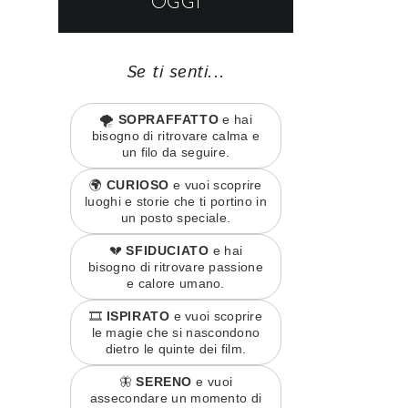
OGGI
Se ti senti...
🌪️
SOPRAFFATTO
e hai
bisogno di ritrovare calma e
un filo da seguire.
🌍
CURIOSO
e vuoi scoprire
luoghi e storie che ti portino in
un posto speciale.
💔
SFIDUCIATO
e hai
bisogno di ritrovare passione
e calore umano.
🎞️
ISPIRATO
e vuoi scoprire
le magie che si nascondono
dietro le quinte dei film.
🦋
SERENO
e vuoi
assecondare un momento di