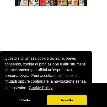
Questo sito utilizza cookie tecnici e, previo
consenso, cookie di profilazione e altri strumenti
di tracciamento per offrirti un'esperienza
personalizzata. Puoi accettare tutti i cookie,
rifiutarli oppure continuare la navigazione senza
acconsentire.
Cookie Policy
Template by
ThemeXpose
. Tutti le immagini presenti di questo sito
internet appartengono ai rispettivi proprietari. Email
Rifiuta
Accetta
blogfrivolopergenteseria@gmail.com