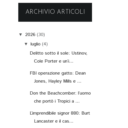
ARCHIVIO ARTICOLI
2026
(30)
▼
luglio
(4)
▼
Delitto sotto il sole: Ustinov,
Cole Porter e un’i...
FBI operazione gatto: Dean
Jones, Hayley Mills e ...
Don the Beachcomber: l’uomo
che portò i Tropici a ...
L’imprendibile signor 880: Burt
Lancaster e il cas...