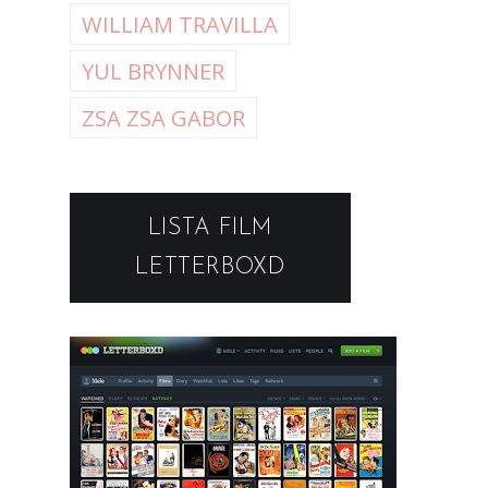
WILLIAM TRAVILLA
YUL BRYNNER
ZSA ZSA GABOR
LISTA FILM
LETTERBOXD