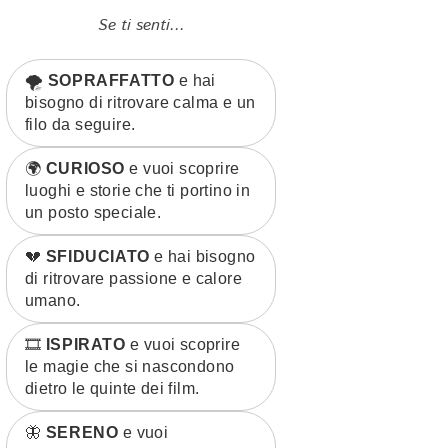
Se ti senti...
🌪️
SOPRAFFATTO
e hai
bisogno di ritrovare calma e un
filo da seguire.
🌍
CURIOSO
e vuoi scoprire
luoghi e storie che ti portino in
un posto speciale.
💔
SFIDUCIATO
e hai bisogno
di ritrovare passione e calore
umano.
🎞️
ISPIRATO
e vuoi scoprire
le magie che si nascondono
dietro le quinte dei film.
🦋
SERENO
e vuoi