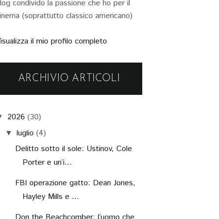
log condivido la passione che ho per il
inema (soprattutto classico americano)
isualizza il mio profilo completo
ARCHIVIO ARTICOLI
2026
(30)
▼
luglio
(4)
▼
Delitto sotto il sole: Ustinov, Cole
Porter e un’i...
FBI operazione gatto: Dean Jones,
Hayley Mills e ...
Don the Beachcomber: l’uomo che