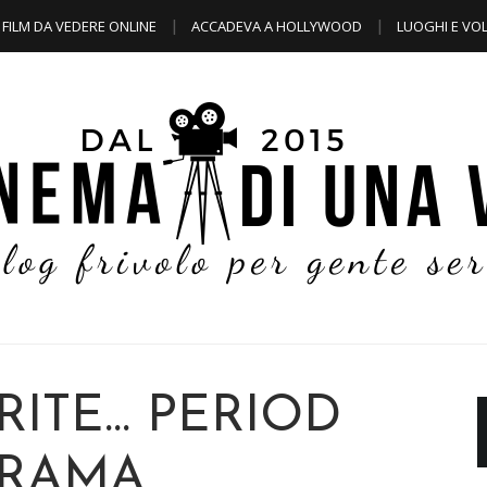
FILM DA VEDERE ONLINE
ACCADEVA A HOLLYWOOD
LUOGHI E VOL
ITE... PERIOD
RAMA