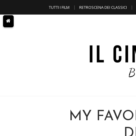
TUTTI I FILM
RETROSCENA DEI CLASSICI
A TEMA
MY FAVOR
D