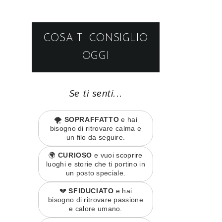
COSA TI CONSIGLIO
OGGI
Se ti senti...
🌪️
SOPRAFFATTO
e hai
bisogno di ritrovare calma e
un filo da seguire.
🌍
CURIOSO
e vuoi scoprire
luoghi e storie che ti portino in
un posto speciale.
💔
SFIDUCIATO
e hai
bisogno di ritrovare passione
e calore umano.