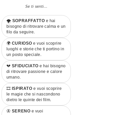
Se ti senti...
🌪️
SOPRAFFATTO
e hai
bisogno di ritrovare calma e un
filo da seguire.
🌍
CURIOSO
e vuoi scoprire
luoghi e storie che ti portino in
un posto speciale.
💔
SFIDUCIATO
e hai bisogno
di ritrovare passione e calore
umano.
🎞️
ISPIRATO
e vuoi scoprire
le magie che si nascondono
dietro le quinte dei film.
🦋
SERENO
e vuoi