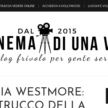
FILM DA VEDERE ONLINE
ACCADEVA A HOLLYWOOD
LUOGHI E VOL
LIA WESTMORE:
 TRUCCO DELLA