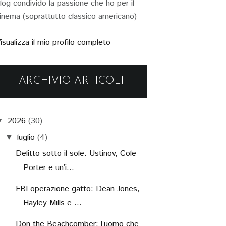
log condivido la passione che ho per il
inema (soprattutto classico americano)
isualizza il mio profilo completo
ARCHIVIO ARTICOLI
2026
(30)
▼
luglio
(4)
▼
Delitto sotto il sole: Ustinov, Cole
Porter e un’i...
FBI operazione gatto: Dean Jones,
Hayley Mills e ...
Don the Beachcomber: l’uomo che