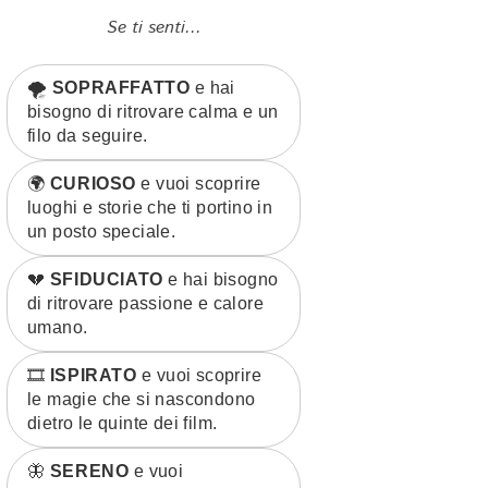
Se ti senti...
🌪️
SOPRAFFATTO
e hai
bisogno di ritrovare calma e un
filo da seguire.
🌍
CURIOSO
e vuoi scoprire
luoghi e storie che ti portino in
un posto speciale.
💔
SFIDUCIATO
e hai bisogno
di ritrovare passione e calore
umano.
🎞️
ISPIRATO
e vuoi scoprire
le magie che si nascondono
dietro le quinte dei film.
🦋
SERENO
e vuoi