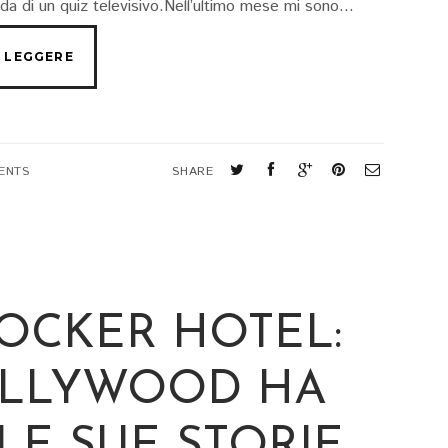
da di un quiz televisivo.Nell’ultimo mese mi sono...
ENTS
SHARE
OCKER HOTEL:
LLYWOOD HA
LE SUE STORIE