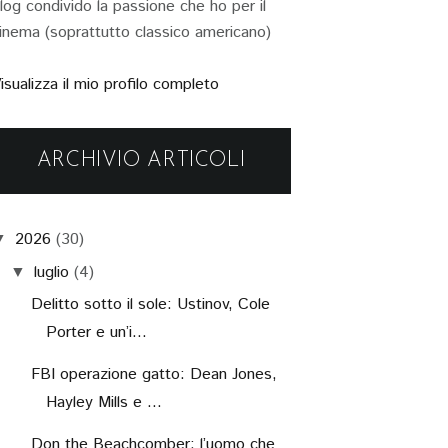
log condivido la passione che ho per il
inema (soprattutto classico americano)
isualizza il mio profilo completo
ARCHIVIO ARTICOLI
2026
(30)
▼
luglio
(4)
▼
Delitto sotto il sole: Ustinov, Cole
Porter e un’i...
FBI operazione gatto: Dean Jones,
Hayley Mills e ...
Don the Beachcomber: l’uomo che