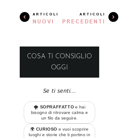
ARTICOLI
ARTICOLI
NUOVI
PRECEDENTI
COSA TI CONSIGLIO
OGGI
Se ti senti...
🌪️
SOPRAFFATTO
e hai
bisogno di ritrovare calma e
un filo da seguire.
🌍
CURIOSO
e vuoi scoprire
luoghi e storie che ti portino in