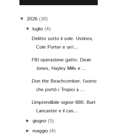
2026
(30)
▼
luglio
(4)
▼
Delitto sotto il sole: Ustinov,
Cole Porter e un’i...
FBI operazione gatto: Dean
Jones, Hayley Mills e ...
Don the Beachcomber: l’uomo
che portò i Tropici a ...
L’imprendibile signor 880: Burt
Lancaster e il cas...
giugno
(5)
►
maggio
(4)
►