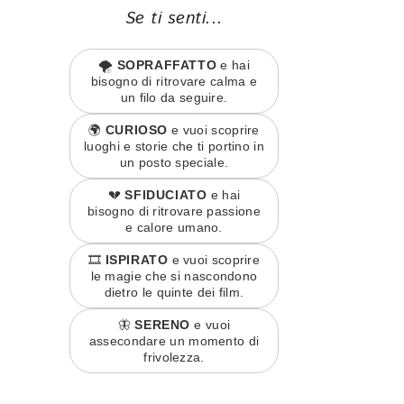
Se ti senti...
🌪️
SOPRAFFATTO
e hai
bisogno di ritrovare calma e
un filo da seguire.
🌍
CURIOSO
e vuoi scoprire
luoghi e storie che ti portino in
un posto speciale.
💔
SFIDUCIATO
e hai
bisogno di ritrovare passione
e calore umano.
🎞️
ISPIRATO
e vuoi scoprire
le magie che si nascondono
dietro le quinte dei film.
🦋
SERENO
e vuoi
assecondare un momento di
frivolezza.