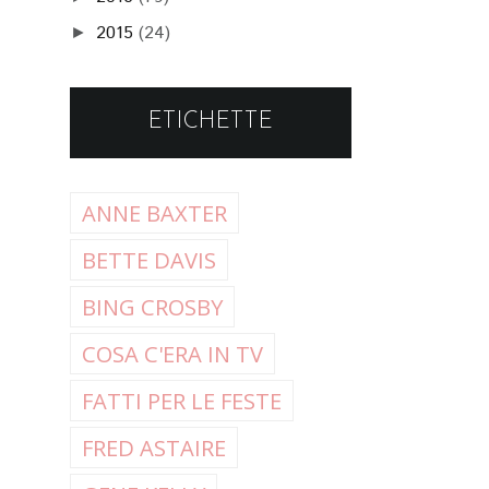
2015
(24)
►
ETICHETTE
ANNE BAXTER
BETTE DAVIS
BING CROSBY
COSA C'ERA IN TV
FATTI PER LE FESTE
FRED ASTAIRE