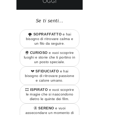
OGGI
Se ti senti...
🌪️
SOPRAFFATTO
e hai
bisogno di ritrovare calma e
un filo da seguire.
🌍
CURIOSO
e vuoi scoprire
luoghi e storie che ti portino in
un posto speciale.
💔
SFIDUCIATO
e hai
bisogno di ritrovare passione
e calore umano.
🎞️
ISPIRATO
e vuoi scoprire
le magie che si nascondono
dietro le quinte dei film.
🦋
SERENO
e vuoi
assecondare un momento di