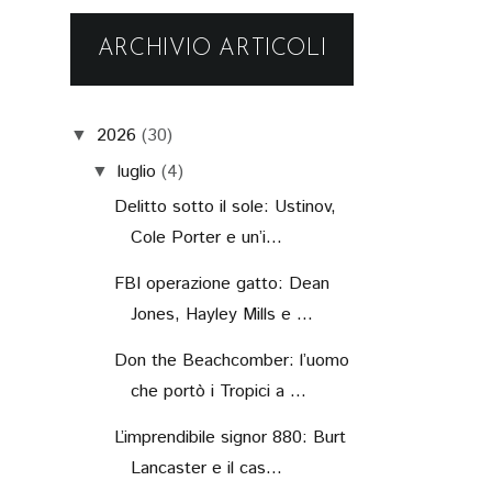
ARCHIVIO ARTICOLI
2026
(30)
▼
luglio
(4)
▼
Delitto sotto il sole: Ustinov,
Cole Porter e un’i...
FBI operazione gatto: Dean
Jones, Hayley Mills e ...
Don the Beachcomber: l’uomo
che portò i Tropici a ...
L’imprendibile signor 880: Burt
Lancaster e il cas...