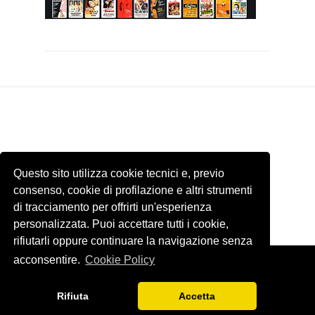
Questo sito utilizza cookie tecnici e, previo
consenso, cookie di profilazione e altri strumenti
di tracciamento per offrirti un'esperienza
personalizzata. Puoi accettare tutti i cookie,
rifiutarli oppure continuare la navigazione senza
acconsentire.
Cookie Policy
Template by
ThemeXpose
. Tutti le immagini presenti di questo sito
internet appartengono ai rispettivi proprietari. Email
Rifiuta
Accetta
blogfrivolopergenteseria@gmail.com