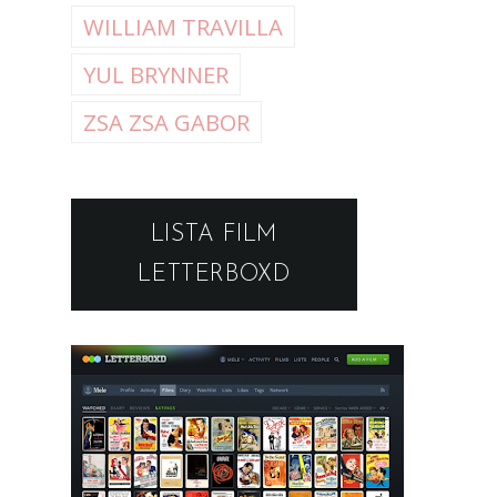
WILLIAM TRAVILLA
YUL BRYNNER
ZSA ZSA GABOR
LISTA FILM
LETTERBOXD