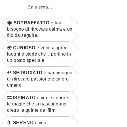
Se ti senti...
🌪️
SOPRAFFATTO
e hai
bisogno di ritrovare calma e un
filo da seguire.
🌍
CURIOSO
e vuoi scoprire
luoghi e storie che ti portino in
un posto speciale.
💔
SFIDUCIATO
e hai bisogno
di ritrovare passione e calore
umano.
🎞️
ISPIRATO
e vuoi scoprire
le magie che si nascondono
dietro le quinte dei film.
🦋
SERENO
e vuoi