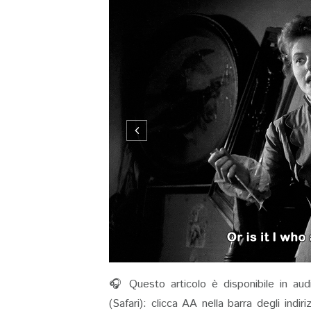
🎧 Questo articolo è disponibile in aud
(Safari): clicca AA nella barra degli indi