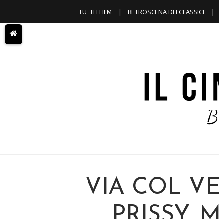
TUTTI I FILM
RETROSCENA DEI CLASSICI
A TEMA
VIA COL V
PRISSY, 