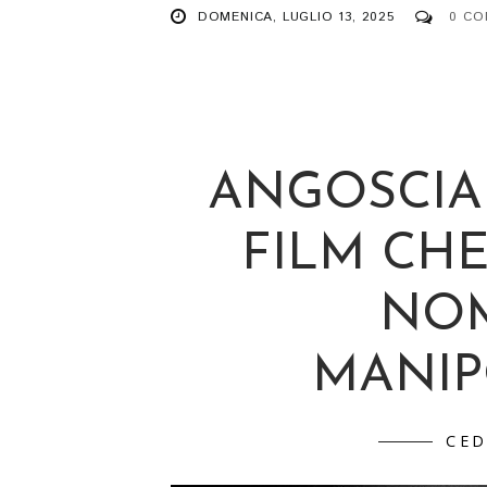
DOMENICA, LUGLIO 13, 2025
0 CO
ANGOSCIA 
FILM CH
NOM
MANIP
CED