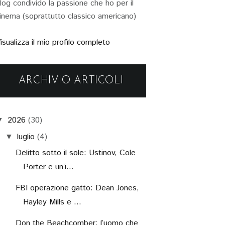
log condivido la passione che ho per il
inema (soprattutto classico americano)
isualizza il mio profilo completo
ARCHIVIO ARTICOLI
2026
(30)
▼
luglio
(4)
▼
Delitto sotto il sole: Ustinov, Cole
Porter e un’i...
FBI operazione gatto: Dean Jones,
Hayley Mills e ...
Don the Beachcomber: l’uomo che