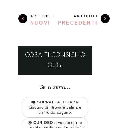
ARTICOLI
ARTICOLI
NUOVI
PRECEDENTI
COSA TI CONSIGLIO
OGGI
Se ti senti...
🌪️
SOPRAFFATTO
e hai
bisogno di ritrovare calma e
un filo da seguire.
🌍
CURIOSO
e vuoi scoprire
luoghi e storie che ti portino in