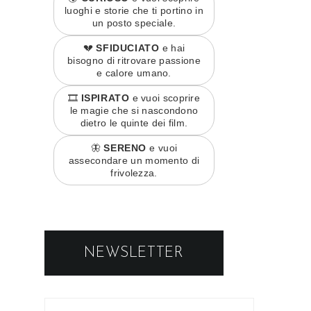
luoghi e storie che ti portino in
un posto speciale.
💔
SFIDUCIATO
e hai
bisogno di ritrovare passione
e calore umano.
🎞️
ISPIRATO
e vuoi scoprire
le magie che si nascondono
dietro le quinte dei film.
🦋
SERENO
e vuoi
assecondare un momento di
frivolezza.
NEWSLETTER