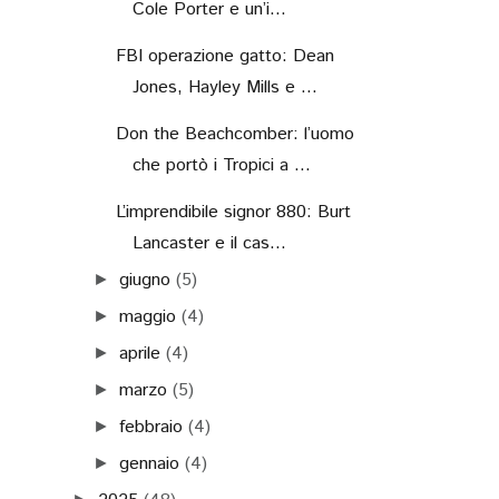
Cole Porter e un’i...
FBI operazione gatto: Dean
Jones, Hayley Mills e ...
Don the Beachcomber: l’uomo
che portò i Tropici a ...
L’imprendibile signor 880: Burt
Lancaster e il cas...
giugno
(5)
►
maggio
(4)
►
aprile
(4)
►
marzo
(5)
►
febbraio
(4)
►
gennaio
(4)
►