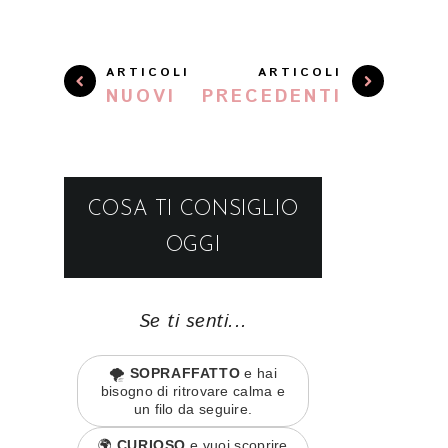
ARTICOLI
ARTICOLI
NUOVI
PRECEDENTI
COSA TI CONSIGLIO
OGGI
Se ti senti...
🌪️
SOPRAFFATTO
e hai
bisogno di ritrovare calma e
un filo da seguire.
🌍
CURIOSO
e vuoi scoprire