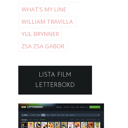
WHAT'S MY LINE
WILLIAM TRAVILLA
YUL BRYNNER
ZSA ZSA GABOR
LISTA FILM
LETTERBOXD