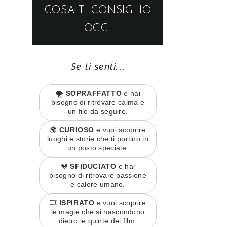
COSA TI CONSIGLIO
OGGI
Se ti senti...
🌪️
SOPRAFFATTO
e hai
bisogno di ritrovare calma e
un filo da seguire.
🌍
CURIOSO
e vuoi scoprire
luoghi e storie che ti portino in
un posto speciale.
💔
SFIDUCIATO
e hai
bisogno di ritrovare passione
e calore umano.
🎞️
ISPIRATO
e vuoi scoprire
le magie che si nascondono
dietro le quinte dei film.