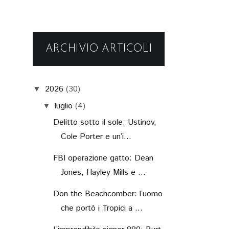
ARCHIVIO ARTICOLI
2026
(30)
▼
luglio
(4)
▼
Delitto sotto il sole: Ustinov,
Cole Porter e un’i...
FBI operazione gatto: Dean
Jones, Hayley Mills e ...
Don the Beachcomber: l’uomo
che portò i Tropici a ...