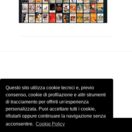
Questo sito utilizza cookie tecnici e, previo
consenso, cookie di profilazione e altri strumenti
di tracciamento per offrirti un'esperienza
personalizzata. Puoi accettare tutti i cookie,
rifiutarli oppure continuare la navigazione senza
acconsentire.
Cookie Policy
Template by
ThemeXpose
. Tutti le immagini presenti di questo sito