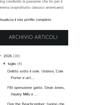
log condivido la passione che ho per il
inema (soprattutto classico americano)
isualizza il mio profilo completo
ARCHIVIO ARTICOLI
2026
(30)
▼
luglio
(4)
▼
Delitto sotto il sole: Ustinov, Cole
Porter e un’i...
FBI operazione gatto: Dean Jones,
Hayley Mills e ...
Don the Beachcomber: l’uomo che