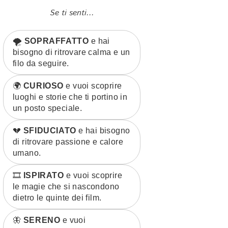
Se ti senti...
🌪️
SOPRAFFATTO
e hai
bisogno di ritrovare calma e un
filo da seguire.
🌍
CURIOSO
e vuoi scoprire
luoghi e storie che ti portino in
un posto speciale.
💔
SFIDUCIATO
e hai bisogno
di ritrovare passione e calore
umano.
🎞️
ISPIRATO
e vuoi scoprire
le magie che si nascondono
dietro le quinte dei film.
🦋
SERENO
e vuoi