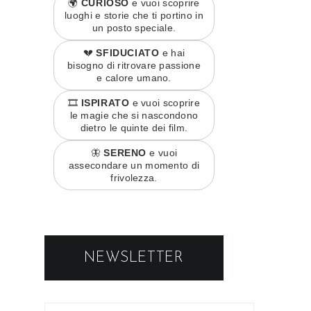
🌍
CURIOSO
e vuoi scoprire
luoghi e storie che ti portino in
un posto speciale.
💔
SFIDUCIATO
e hai
bisogno di ritrovare passione
e calore umano.
🎞️
ISPIRATO
e vuoi scoprire
le magie che si nascondono
dietro le quinte dei film.
🦋
SERENO
e vuoi
assecondare un momento di
frivolezza.
NEWSLETTER