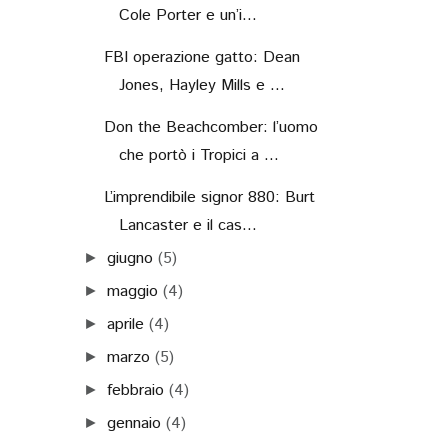
Cole Porter e un’i...
FBI operazione gatto: Dean
Jones, Hayley Mills e ...
Don the Beachcomber: l’uomo
che portò i Tropici a ...
L’imprendibile signor 880: Burt
Lancaster e il cas...
giugno
(5)
►
maggio
(4)
►
aprile
(4)
►
marzo
(5)
►
febbraio
(4)
►
gennaio
(4)
►