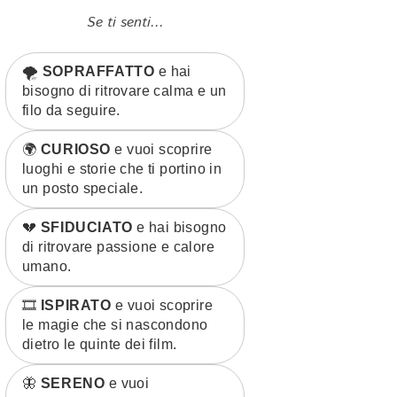
Se ti senti...
🌪️
SOPRAFFATTO
e hai
bisogno di ritrovare calma e un
filo da seguire.
🌍
CURIOSO
e vuoi scoprire
luoghi e storie che ti portino in
un posto speciale.
💔
SFIDUCIATO
e hai bisogno
di ritrovare passione e calore
umano.
🎞️
ISPIRATO
e vuoi scoprire
le magie che si nascondono
dietro le quinte dei film.
🦋
SERENO
e vuoi