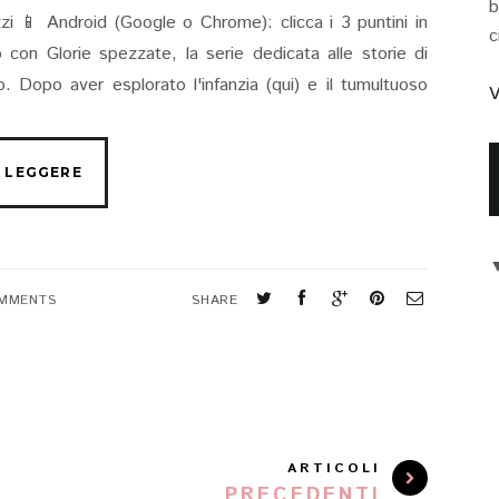
b
rizzi 📱 Android (Google o Chrome): clicca i 3 puntini in
c
on Glorie spezzate, la serie dedicata alle storie di
. Dopo aver esplorato l'infanzia (qui) e il tumultuoso
V
MMENTS
SHARE
ARTICOLI
PRECEDENTI