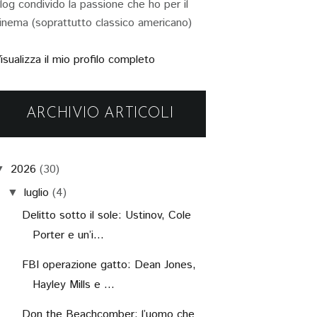
log condivido la passione che ho per il
inema (soprattutto classico americano)
isualizza il mio profilo completo
ARCHIVIO ARTICOLI
2026
(30)
▼
luglio
(4)
▼
Delitto sotto il sole: Ustinov, Cole
Porter e un’i...
FBI operazione gatto: Dean Jones,
Hayley Mills e ...
Don the Beachcomber: l’uomo che