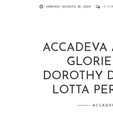
VENERDÌ, AGOSTO 30, 2024
0 CO
ACCADEVA 
GLORIE
DOROTHY D
LOTTA PE
ACCADE