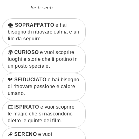
Se ti senti...
🌪️
SOPRAFFATTO
e hai
bisogno di ritrovare calma e un
filo da seguire.
🌍
CURIOSO
e vuoi scoprire
luoghi e storie che ti portino in
un posto speciale.
💔
SFIDUCIATO
e hai bisogno
di ritrovare passione e calore
umano.
🎞️
ISPIRATO
e vuoi scoprire
le magie che si nascondono
dietro le quinte dei film.
🦋
SERENO
e vuoi