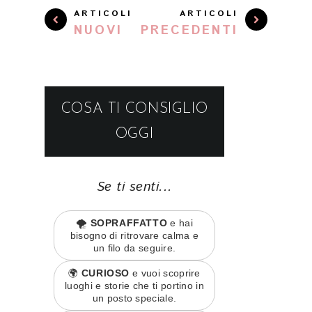
ARTICOLI
ARTICOLI
NUOVI
PRECEDENTI
COSA TI CONSIGLIO
OGGI
Se ti senti...
🌪️
SOPRAFFATTO
e hai
bisogno di ritrovare calma e
un filo da seguire.
🌍
CURIOSO
e vuoi scoprire
luoghi e storie che ti portino in
un posto speciale.