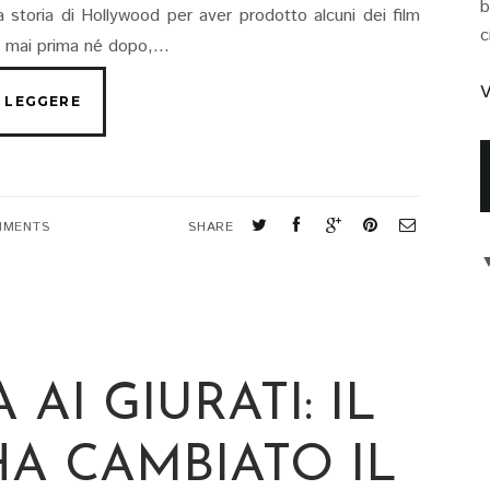
b
a storia di Hollywood per aver prodotto alcuni dei film
c
i, mai prima né dopo,...
V
MMENTS
SHARE
AI GIURATI: IL
HA CAMBIATO IL