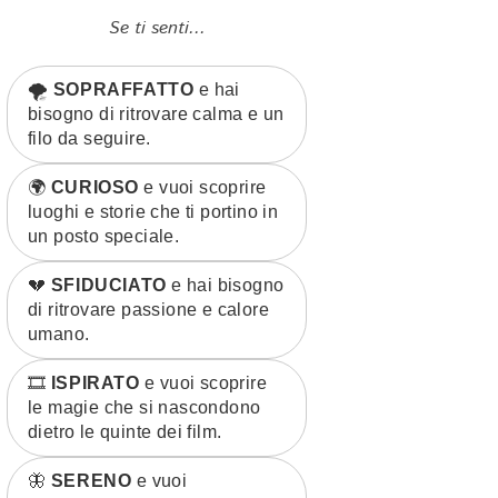
Se ti senti...
🌪️
SOPRAFFATTO
e hai
bisogno di ritrovare calma e un
filo da seguire.
🌍
CURIOSO
e vuoi scoprire
luoghi e storie che ti portino in
un posto speciale.
💔
SFIDUCIATO
e hai bisogno
di ritrovare passione e calore
umano.
🎞️
ISPIRATO
e vuoi scoprire
le magie che si nascondono
dietro le quinte dei film.
🦋
SERENO
e vuoi