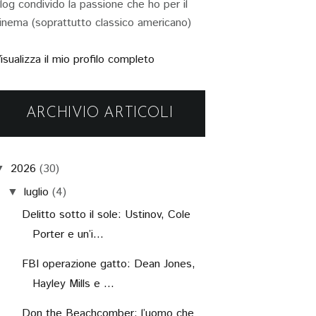
log condivido la passione che ho per il
inema (soprattutto classico americano)
isualizza il mio profilo completo
ARCHIVIO ARTICOLI
2026
(30)
▼
luglio
(4)
▼
Delitto sotto il sole: Ustinov, Cole
Porter e un’i...
FBI operazione gatto: Dean Jones,
Hayley Mills e ...
Don the Beachcomber: l’uomo che