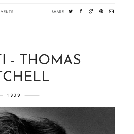
MMENTS
SHARE
TI - THOMAS
TCHELL
1939