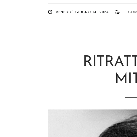
VENERDÌ, GIUGNO 14, 2024
0 CO
RITRAT
MI