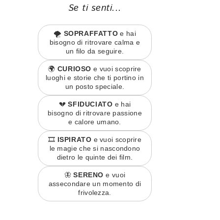
Se ti senti...
🌪️
SOPRAFFATTO
e hai
bisogno di ritrovare calma e
un filo da seguire.
🌍
CURIOSO
e vuoi scoprire
luoghi e storie che ti portino in
un posto speciale.
💔
SFIDUCIATO
e hai
bisogno di ritrovare passione
e calore umano.
🎞️
ISPIRATO
e vuoi scoprire
le magie che si nascondono
dietro le quinte dei film.
🦋
SERENO
e vuoi
assecondare un momento di
frivolezza.