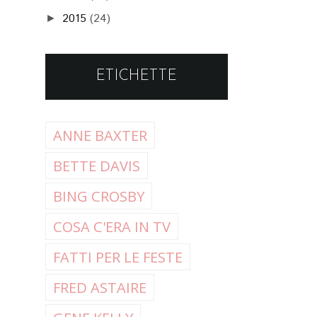
2015
(24)
►
ETICHETTE
ANNE BAXTER
BETTE DAVIS
BING CROSBY
COSA C'ERA IN TV
FATTI PER LE FESTE
FRED ASTAIRE