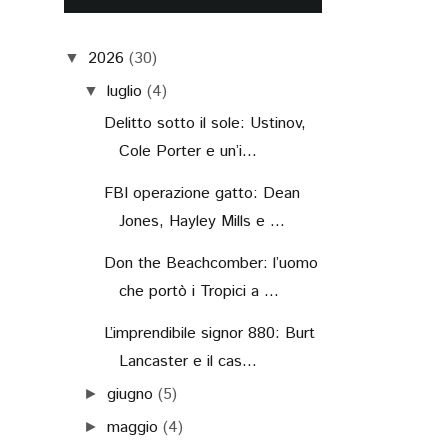
2026
(30)
▼
luglio
(4)
▼
Delitto sotto il sole: Ustinov,
Cole Porter e un’i...
FBI operazione gatto: Dean
Jones, Hayley Mills e ...
Don the Beachcomber: l’uomo
che portò i Tropici a ...
L’imprendibile signor 880: Burt
Lancaster e il cas...
giugno
(5)
►
maggio
(4)
►