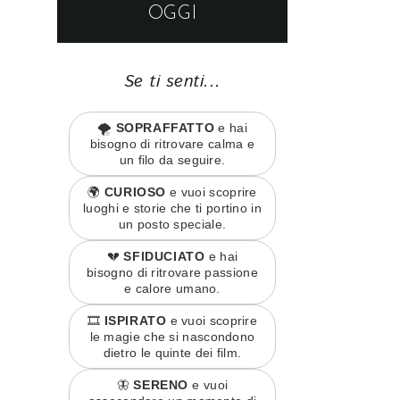
OGGI
Se ti senti...
🌪️
SOPRAFFATTO
e hai
bisogno di ritrovare calma e
un filo da seguire.
🌍
CURIOSO
e vuoi scoprire
luoghi e storie che ti portino in
un posto speciale.
💔
SFIDUCIATO
e hai
bisogno di ritrovare passione
e calore umano.
🎞️
ISPIRATO
e vuoi scoprire
le magie che si nascondono
dietro le quinte dei film.
🦋
SERENO
e vuoi