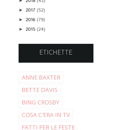
2018
(42)
►
2017
(52)
►
2016
(79)
►
2015
(24)
►
ETICHETTE
ANNE BAXTER
BETTE DAVIS
BING CROSBY
COSA C'ERA IN TV
FATTI PER LE FESTE