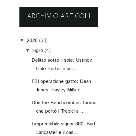
ARCHIVIO ARTICOLI
2026
(30)
▼
luglio
(4)
▼
Delitto sotto il sole: Ustinov,
Cole Porter e un’i...
FBI operazione gatto: Dean
Jones, Hayley Mills e ...
Don the Beachcomber: l’uomo
che portò i Tropici a ...
L’imprendibile signor 880: Burt
Lancaster e il cas...