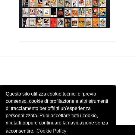
Questo sito utilizza cookie tecnici e, previo
consenso, cookie di profilazione e altri strumenti
di tracciamento per offrirti un'esperienza
personalizzata. Puoi accettare tutti i cookie,
rifiutarli oppure continuare la navigazione senza
acconsentire.
Cookie Policy
Template by
ThemeXpose
. Tutti le immagini presenti di questo sito