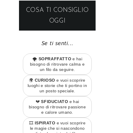
COSA TI CONSIGLIO
OGGI
Se ti senti...
🌪️
SOPRAFFATTO
e hai
bisogno di ritrovare calma e
un filo da seguire.
🌍
CURIOSO
e vuoi scoprire
luoghi e storie che ti portino in
un posto speciale.
💔
SFIDUCIATO
e hai
bisogno di ritrovare passione
e calore umano.
🎞️
ISPIRATO
e vuoi scoprire
le magie che si nascondono