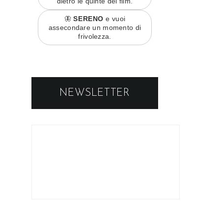
dietro le quinte dei film.
🦋
SERENO
e vuoi
assecondare un momento di
frivolezza.
NEWSLETTER