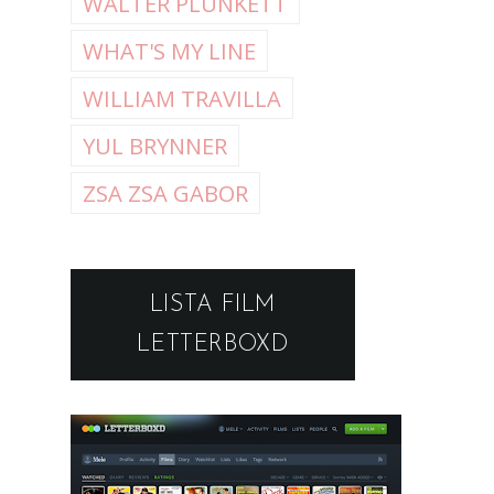
WALTER PLUNKETT
WHAT'S MY LINE
WILLIAM TRAVILLA
YUL BRYNNER
ZSA ZSA GABOR
LISTA FILM
LETTERBOXD