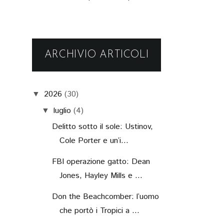
ARCHIVIO ARTICOLI
2026
(30)
▼
luglio
(4)
▼
Delitto sotto il sole: Ustinov,
Cole Porter e un’i...
FBI operazione gatto: Dean
Jones, Hayley Mills e ...
Don the Beachcomber: l’uomo
che portò i Tropici a ...