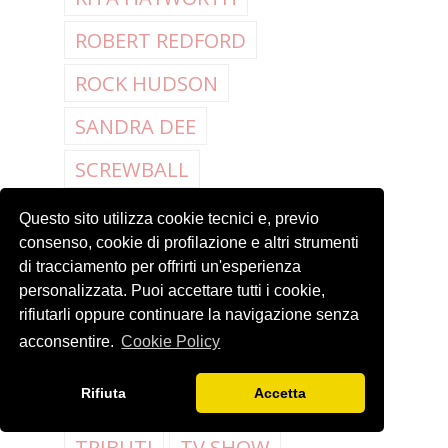
ROBERT REDFORD
ROCK HUDSON
SANDRA DEE
SCREWBALL
SEAN CONNERY
Questo sito utilizza cookie tecnici e, previo
consenso, cookie di profilazione e altri strumenti
STANLEY LAUREL E
di tracciamento per offrirti un'esperienza
OLIVER HARDY
personalizzata. Puoi accettare tutti i cookie,
STELLE RIVALI
rifiutarli oppure continuare la navigazione senza
acconsentire.
Cookie Policy
THANKSGIVING
Rifiuta
Accetta
TONY CURTIS
TRIBUTI
TV SHOW