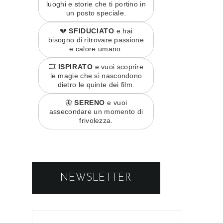
luoghi e storie che ti portino in
un posto speciale.
💔
SFIDUCIATO
e hai
bisogno di ritrovare passione
e calore umano.
🎞️
ISPIRATO
e vuoi scoprire
le magie che si nascondono
dietro le quinte dei film.
🦋
SERENO
e vuoi
assecondare un momento di
frivolezza.
NEWSLETTER