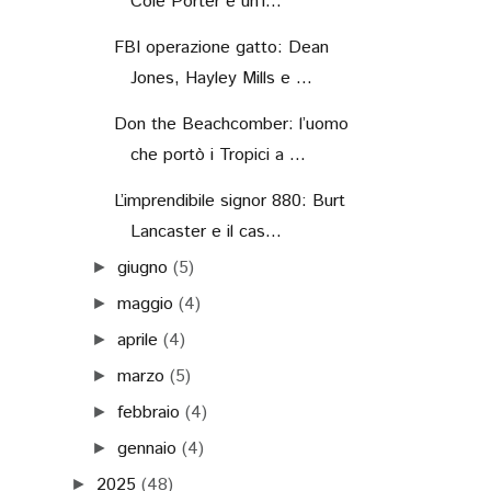
Cole Porter e un’i...
FBI operazione gatto: Dean
Jones, Hayley Mills e ...
Don the Beachcomber: l’uomo
che portò i Tropici a ...
L’imprendibile signor 880: Burt
Lancaster e il cas...
giugno
(5)
►
maggio
(4)
►
aprile
(4)
►
marzo
(5)
►
febbraio
(4)
►
gennaio
(4)
►
2025
(48)
►