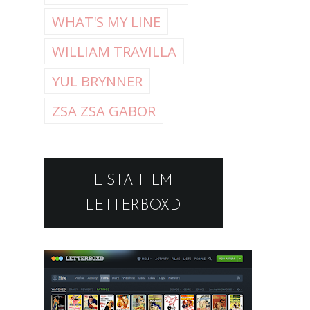
WHAT'S MY LINE
WILLIAM TRAVILLA
YUL BRYNNER
ZSA ZSA GABOR
LISTA FILM
LETTERBOXD