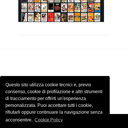
Questo sito utilizza cookie tecnici e, previo
consenso, cookie di profilazione e altri strumenti
di tracciamento per offrirti un'esperienza
personalizzata. Puoi accettare tutti i cookie,
rifiutarli oppure continuare la navigazione senza
acconsentire.
Cookie Policy
Template by
ThemeXpose
. Tutti le immagini presenti di questo sito