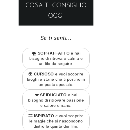
COSA TI CONSIGLIO
OGGI
Se ti senti...
🌪️
SOPRAFFATTO
e hai
bisogno di ritrovare calma e
un filo da seguire.
🌍
CURIOSO
e vuoi scoprire
luoghi e storie che ti portino in
un posto speciale.
💔
SFIDUCIATO
e hai
bisogno di ritrovare passione
e calore umano.
🎞️
ISPIRATO
e vuoi scoprire
le magie che si nascondono
dietro le quinte dei film.