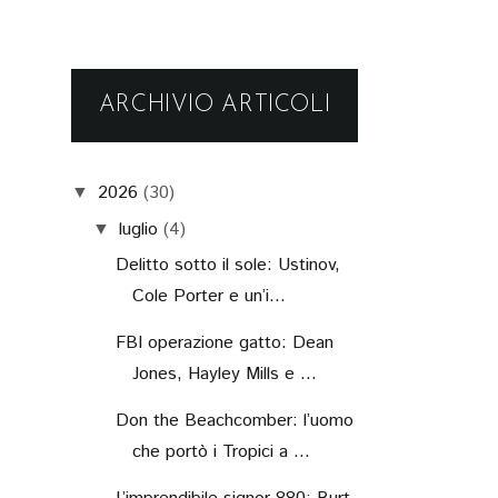
ARCHIVIO ARTICOLI
2026
(30)
▼
luglio
(4)
▼
Delitto sotto il sole: Ustinov,
Cole Porter e un’i...
FBI operazione gatto: Dean
Jones, Hayley Mills e ...
Don the Beachcomber: l’uomo
che portò i Tropici a ...