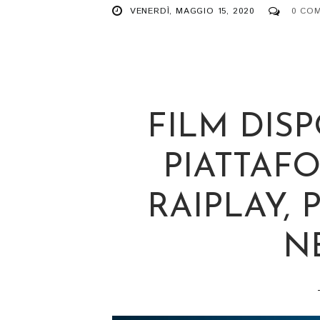
VENERDÌ, MAGGIO 15, 2020
0 CO
FILM DISP
PIATTAF
RAIPLAY, 
N