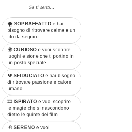
Se ti senti...
🌪️
SOPRAFFATTO
e hai
bisogno di ritrovare calma e un
filo da seguire.
🌍
CURIOSO
e vuoi scoprire
luoghi e storie che ti portino in
un posto speciale.
💔
SFIDUCIATO
e hai bisogno
di ritrovare passione e calore
umano.
🎞️
ISPIRATO
e vuoi scoprire
le magie che si nascondono
dietro le quinte dei film.
🦋
SERENO
e vuoi