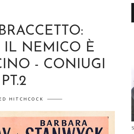
 BRACCETTO:
IL NEMICO È
INO - CONIUGI
PT.2
ED HITCHCOCK
S