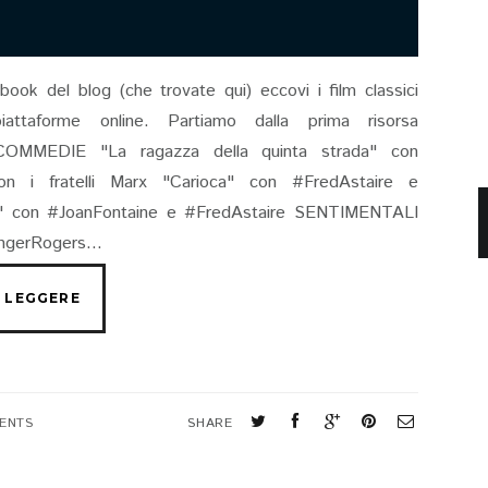
ok del blog (che trovate qui) eccovi i film classici
piattaforme online. Partiamo dalla prima risorsa
COMMEDIE "La ragazza della quinta strada" con
on i fratelli Marx "Carioca" con #FredAstaire e
a" con #JoanFontaine e #FredAstaire SENTIMENTALI
ngerRogers...
ENTS
SHARE