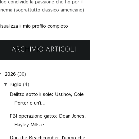
log condivido la passione che ho per il
inema (soprattutto classico americano)
isualizza il mio profilo completo
ARCHIVIO ARTICOLI
2026
(30)
▼
luglio
(4)
▼
Delitto sotto il sole: Ustinov, Cole
Porter e un’i...
FBI operazione gatto: Dean Jones,
Hayley Mills e ...
Don the Beachcomber: l’uomo che