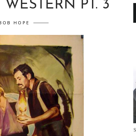
WESTERN PT. 3
BOB HOPE
S