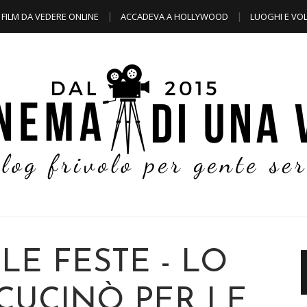
FILM DA VEDERE ONLINE
ACCADEVA A HOLLYWOOD
LUOGHI E VOL
 LE FESTE - LO
CUCINÒ PER LE