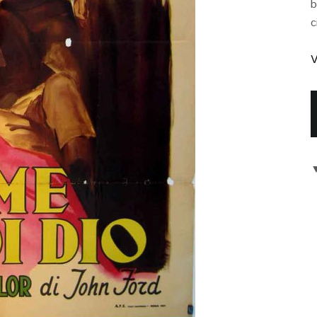
b
c
V