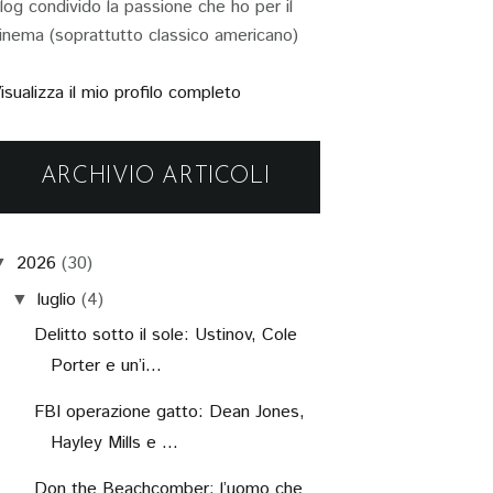
log condivido la passione che ho per il
inema (soprattutto classico americano)
isualizza il mio profilo completo
ARCHIVIO ARTICOLI
2026
(30)
▼
luglio
(4)
▼
Delitto sotto il sole: Ustinov, Cole
Porter e un’i...
FBI operazione gatto: Dean Jones,
Hayley Mills e ...
Don the Beachcomber: l’uomo che