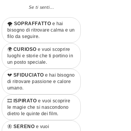
Se ti senti...
🌪️
SOPRAFFATTO
e hai
bisogno di ritrovare calma e un
filo da seguire.
🌍
CURIOSO
e vuoi scoprire
luoghi e storie che ti portino in
un posto speciale.
💔
SFIDUCIATO
e hai bisogno
di ritrovare passione e calore
umano.
🎞️
ISPIRATO
e vuoi scoprire
le magie che si nascondono
dietro le quinte dei film.
🦋
SERENO
e vuoi