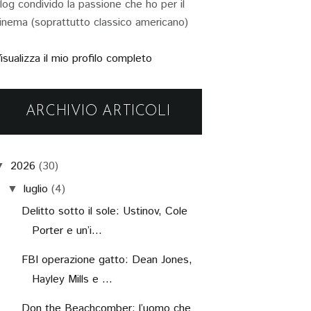
log condivido la passione che ho per il
inema (soprattutto classico americano)
isualizza il mio profilo completo
ARCHIVIO ARTICOLI
2026
(30)
▼
luglio
(4)
▼
Delitto sotto il sole: Ustinov, Cole
Porter e un’i...
FBI operazione gatto: Dean Jones,
Hayley Mills e ...
Don the Beachcomber: l’uomo che