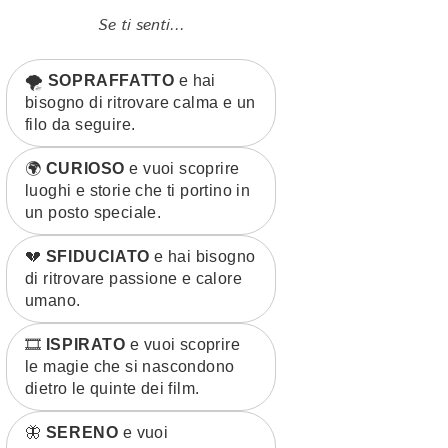
Se ti senti...
🌪️
SOPRAFFATTO
e hai
bisogno di ritrovare calma e un
filo da seguire.
🌍
CURIOSO
e vuoi scoprire
luoghi e storie che ti portino in
un posto speciale.
💔
SFIDUCIATO
e hai bisogno
di ritrovare passione e calore
umano.
🎞️
ISPIRATO
e vuoi scoprire
le magie che si nascondono
dietro le quinte dei film.
🦋
SERENO
e vuoi