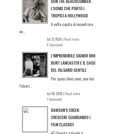
DON THE BEACHCOMBER:
L’UOMO CHE PORTÒ I
TROPICI A HOLLYWOOD
A volte capita di incontrare
un...
Jul 13 2026 |
Read more
0 Commenti
L’IMPRENDIBILE SIGNOR 880:
BURT LANCASTER E IL CASO
DEL FALSARIO GENTILE
Per quasi dieci anni, uno dei
falsari...
Jul 06 2026 |
Read more
1 Commenti
DAWSON’S CREEK:
CRESCERE GUARDANDO I
FILM CLASSICI
🎧 Questo articolo è