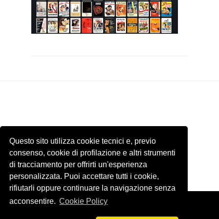
Questo sito utilizza cookie tecnici e, previo
consenso, cookie di profilazione e altri strumenti
di tracciamento per offrirti un'esperienza
personalizzata. Puoi accettare tutti i cookie,
rifiutarli oppure continuare la navigazione senza
acconsentire.
Cookie Policy
Template by
ThemeXpose
. Tutti le immagini presenti di questo sito
internet appartengono ai rispettivi proprietari. Email