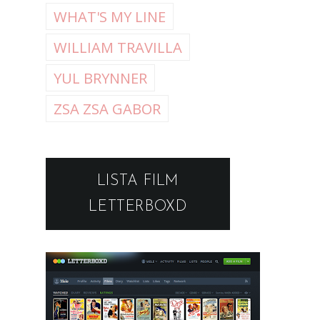
WHAT'S MY LINE
WILLIAM TRAVILLA
YUL BRYNNER
ZSA ZSA GABOR
LISTA FILM
LETTERBOXD