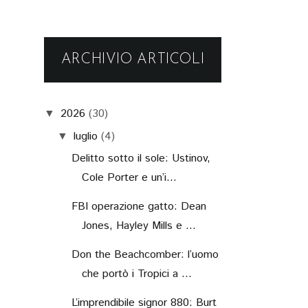
ARCHIVIO ARTICOLI
2026
(30)
▼
luglio
(4)
▼
Delitto sotto il sole: Ustinov,
Cole Porter e un’i...
FBI operazione gatto: Dean
Jones, Hayley Mills e ...
Don the Beachcomber: l’uomo
che portò i Tropici a ...
L’imprendibile signor 880: Burt