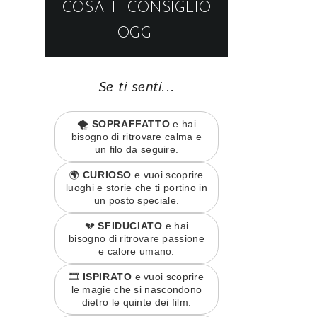
COSA TI CONSIGLIO
OGGI
Se ti senti...
🌪️
SOPRAFFATTO
e hai
bisogno di ritrovare calma e
un filo da seguire.
🌍
CURIOSO
e vuoi scoprire
luoghi e storie che ti portino in
un posto speciale.
💔
SFIDUCIATO
e hai
bisogno di ritrovare passione
e calore umano.
🎞️
ISPIRATO
e vuoi scoprire
le magie che si nascondono
dietro le quinte dei film.