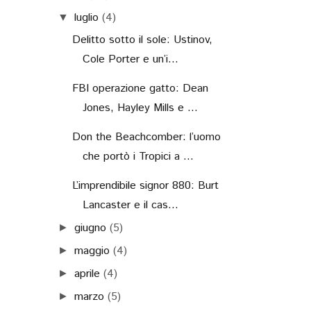
luglio
(4)
▼
Delitto sotto il sole: Ustinov,
Cole Porter e un’i...
FBI operazione gatto: Dean
Jones, Hayley Mills e ...
Don the Beachcomber: l’uomo
che portò i Tropici a ...
L’imprendibile signor 880: Burt
Lancaster e il cas...
giugno
(5)
►
maggio
(4)
►
aprile
(4)
►
marzo
(5)
►