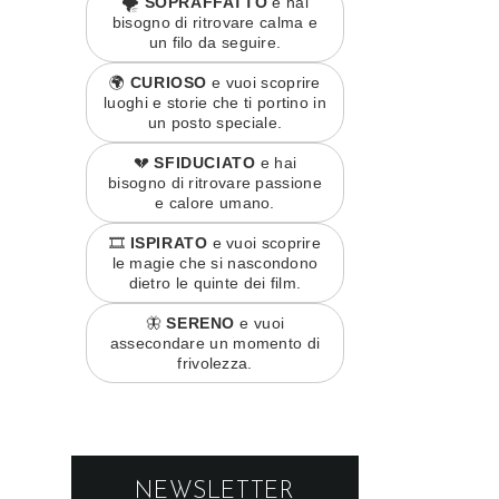
🌪️
SOPRAFFATTO
e hai
bisogno di ritrovare calma e
un filo da seguire.
🌍
CURIOSO
e vuoi scoprire
luoghi e storie che ti portino in
un posto speciale.
💔
SFIDUCIATO
e hai
bisogno di ritrovare passione
e calore umano.
🎞️
ISPIRATO
e vuoi scoprire
le magie che si nascondono
dietro le quinte dei film.
🦋
SERENO
e vuoi
assecondare un momento di
frivolezza.
NEWSLETTER