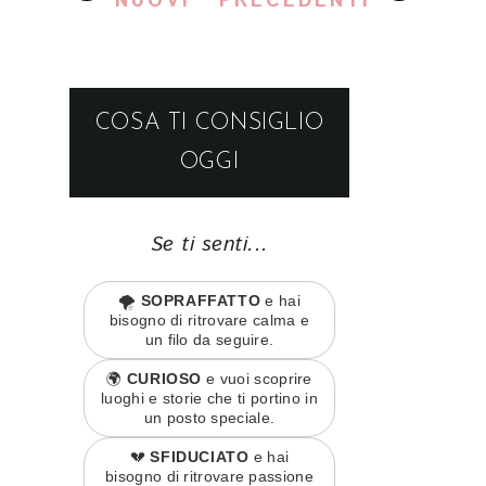
NUOVI
PRECEDENTI
COSA TI CONSIGLIO
OGGI
Se ti senti...
🌪️
SOPRAFFATTO
e hai
bisogno di ritrovare calma e
un filo da seguire.
🌍
CURIOSO
e vuoi scoprire
luoghi e storie che ti portino in
un posto speciale.
💔
SFIDUCIATO
e hai
bisogno di ritrovare passione