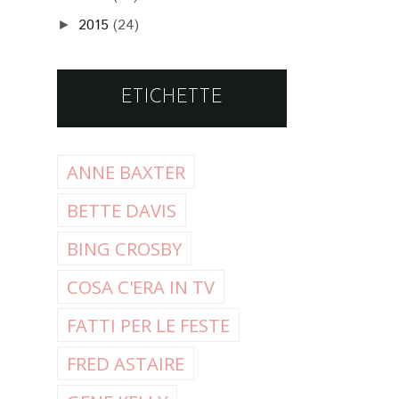
2015
(24)
►
ETICHETTE
ANNE BAXTER
BETTE DAVIS
BING CROSBY
COSA C'ERA IN TV
FATTI PER LE FESTE
FRED ASTAIRE