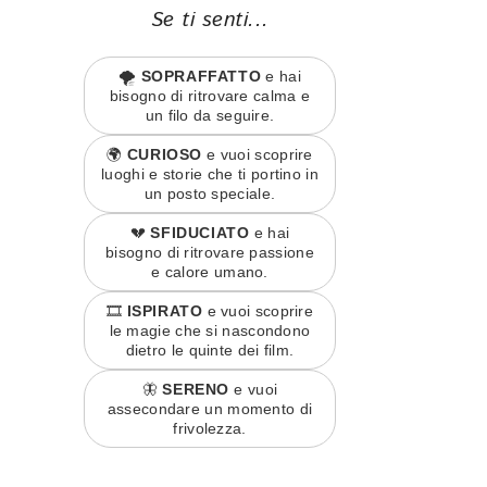
Se ti senti...
🌪️
SOPRAFFATTO
e hai
bisogno di ritrovare calma e
un filo da seguire.
🌍
CURIOSO
e vuoi scoprire
luoghi e storie che ti portino in
un posto speciale.
💔
SFIDUCIATO
e hai
bisogno di ritrovare passione
e calore umano.
🎞️
ISPIRATO
e vuoi scoprire
le magie che si nascondono
dietro le quinte dei film.
🦋
SERENO
e vuoi
assecondare un momento di
frivolezza.