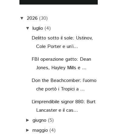
2026
(30)
▼
luglio
(4)
▼
Delitto sotto il sole: Ustinov,
Cole Porter e un’i...
FBI operazione gatto: Dean
Jones, Hayley Mills e ...
Don the Beachcomber: l’uomo
che portò i Tropici a ...
L’imprendibile signor 880: Burt
Lancaster e il cas...
giugno
(5)
►
maggio
(4)
►