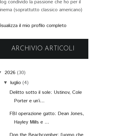
log condivido la passione che ho per il
inema (soprattutto classico americano)
isualizza il mio profilo completo
ARCHIVIO ARTICOLI
2026
(30)
▼
luglio
(4)
▼
Delitto sotto il sole: Ustinov, Cole
Porter e un’i...
FBI operazione gatto: Dean Jones,
Hayley Mills e ...
Don the Beachcomber: l’uomo che