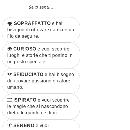
Se ti senti...
🌪️
SOPRAFFATTO
e hai
bisogno di ritrovare calma e un
filo da seguire.
🌍
CURIOSO
e vuoi scoprire
luoghi e storie che ti portino in
un posto speciale.
💔
SFIDUCIATO
e hai bisogno
di ritrovare passione e calore
umano.
🎞️
ISPIRATO
e vuoi scoprire
le magie che si nascondono
dietro le quinte dei film.
🦋
SERENO
e vuoi