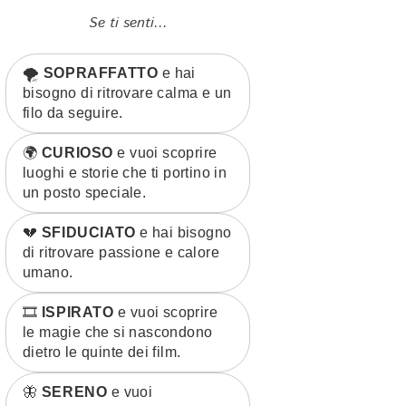
Se ti senti...
🌪️
SOPRAFFATTO
e hai
bisogno di ritrovare calma e un
filo da seguire.
🌍
CURIOSO
e vuoi scoprire
luoghi e storie che ti portino in
un posto speciale.
💔
SFIDUCIATO
e hai bisogno
di ritrovare passione e calore
umano.
🎞️
ISPIRATO
e vuoi scoprire
le magie che si nascondono
dietro le quinte dei film.
🦋
SERENO
e vuoi