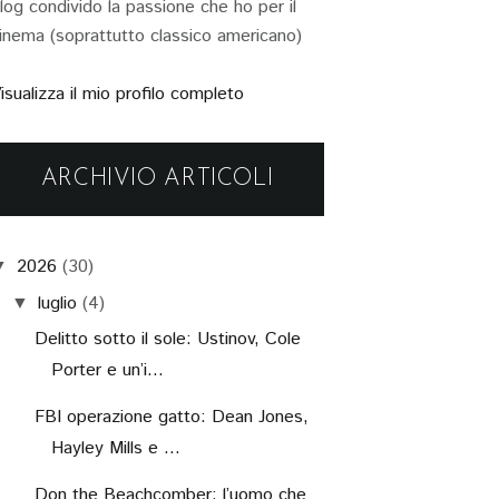
log condivido la passione che ho per il
inema (soprattutto classico americano)
isualizza il mio profilo completo
ARCHIVIO ARTICOLI
2026
(30)
▼
luglio
(4)
▼
Delitto sotto il sole: Ustinov, Cole
Porter e un’i...
FBI operazione gatto: Dean Jones,
Hayley Mills e ...
Don the Beachcomber: l’uomo che