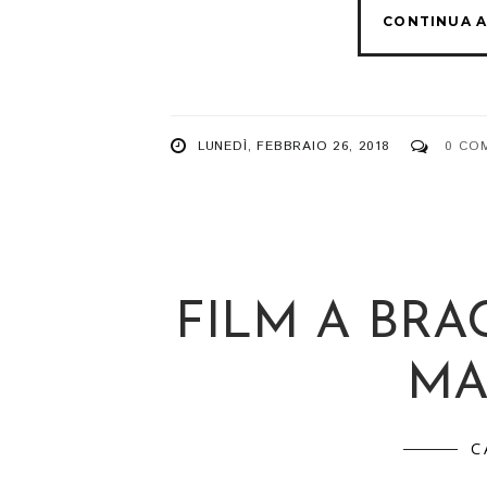
LUNEDÌ, FEBBRAIO 26, 2018
0 CO
FILM A BRA
MAR
C