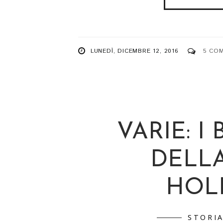
LUNEDÌ, DICEMBRE 12, 2016
5 CO
VARIE: I 
DELL
HOL
STORI