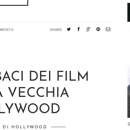
MMENTS
SHARE
BACI DEI FILM
A VECCHIA
LYWOOD
S
A DI HOLLYWOOD