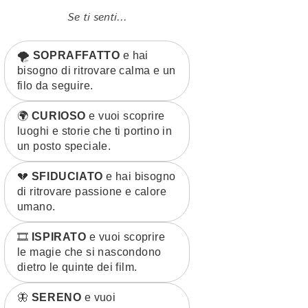
Se ti senti...
🌪️
SOPRAFFATTO
e hai
bisogno di ritrovare calma e un
filo da seguire.
🌍
CURIOSO
e vuoi scoprire
luoghi e storie che ti portino in
un posto speciale.
💔
SFIDUCIATO
e hai bisogno
di ritrovare passione e calore
umano.
🎞️
ISPIRATO
e vuoi scoprire
le magie che si nascondono
dietro le quinte dei film.
🦋
SERENO
e vuoi