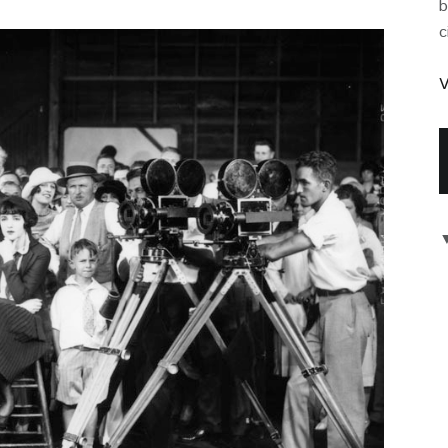
b
c
V