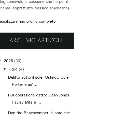
log condivido la passione che ho per il
inema (soprattutto classico americano)
isualizza il mio profilo completo
ARCHIVIO ARTICOLI
2026
(30)
▼
luglio
(4)
▼
Delitto sotto il sole: Ustinov, Cole
Porter e un’i...
FBI operazione gatto: Dean Jones,
Hayley Mills e ...
Don the Beachcomber: l’uomo che