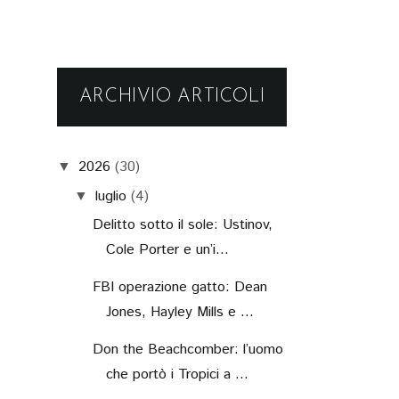
ARCHIVIO ARTICOLI
2026
(30)
▼
luglio
(4)
▼
Delitto sotto il sole: Ustinov,
Cole Porter e un’i...
FBI operazione gatto: Dean
Jones, Hayley Mills e ...
Don the Beachcomber: l’uomo
che portò i Tropici a ...