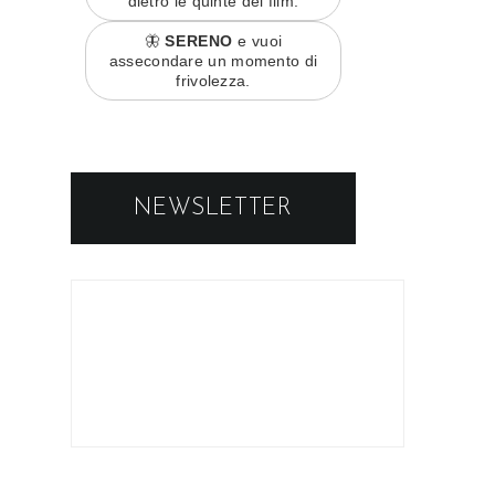
dietro le quinte dei film.
🦋
SERENO
e vuoi
assecondare un momento di
frivolezza.
NEWSLETTER