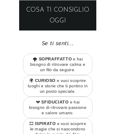
COSA TI CONSIGLIO
OGGI
Se ti senti...
🌪️
SOPRAFFATTO
e hai
bisogno di ritrovare calma e
un filo da seguire.
🌍
CURIOSO
e vuoi scoprire
luoghi e storie che ti portino in
un posto speciale.
💔
SFIDUCIATO
e hai
bisogno di ritrovare passione
e calore umano.
🎞️
ISPIRATO
e vuoi scoprire
le magie che si nascondono