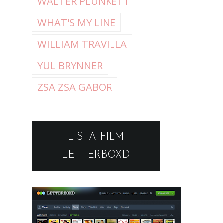
WALTER PLUNKETT
WHAT'S MY LINE
WILLIAM TRAVILLA
YUL BRYNNER
ZSA ZSA GABOR
LISTA FILM
LETTERBOXD