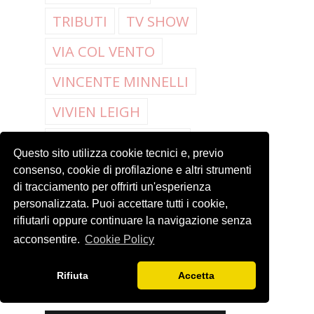
TRIBUTI
TV SHOW
VIA COL VENTO
VINCENTE MINNELLI
VIVIEN LEIGH
WALTER PLUNKETT
Questo sito utilizza cookie tecnici e, previo
WHAT'S MY LINE
consenso, cookie di profilazione e altri strumenti
di tracciamento per offrirti un'esperienza
WILLIAM TRAVILLA
personalizzata. Puoi accettare tutti i cookie,
rifiutarli oppure continuare la navigazione senza
YUL BRYNNER
acconsentire.
Cookie Policy
ZSA ZSA GABOR
Rifiuta
Accetta