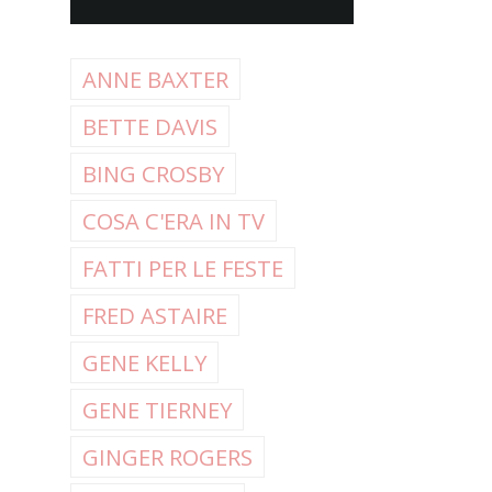
ANNE BAXTER
BETTE DAVIS
BING CROSBY
COSA C'ERA IN TV
FATTI PER LE FESTE
FRED ASTAIRE
GENE KELLY
GENE TIERNEY
GINGER ROGERS