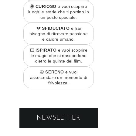
🌍
CURIOSO
e vuoi scoprire
luoghi e storie che ti portino in
un posto speciale.
💔
SFIDUCIATO
e hai
bisogno di ritrovare passione
e calore umano.
🎞️
ISPIRATO
e vuoi scoprire
le magie che si nascondono
dietro le quinte dei film.
🦋
SERENO
e vuoi
assecondare un momento di
frivolezza.
NEWSLETTER