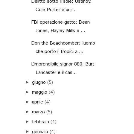
Delitto sotto il sole: Ustinov,
Cole Porter e un’i...
FBI operazione gatto: Dean
Jones, Hayley Mills e ...
Don the Beachcomber: l’uomo
che portò i Tropici a ...
L’imprendibile signor 880: Burt
Lancaster e il cas...
giugno
(5)
►
maggio
(4)
►
aprile
(4)
►
marzo
(5)
►
febbraio
(4)
►
gennaio
(4)
►